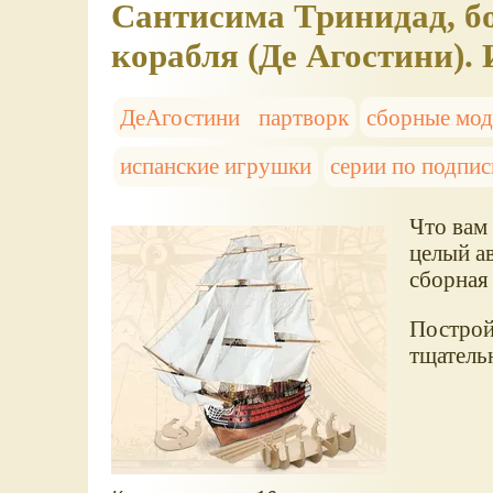
Сантисима Тринидад, б
корабля (Де Агостини).
ДеАгостини
партворк
сборные мод
испанские игрушки
серии по подпис
Что вам
целый а
сборна
Построй
тщатель