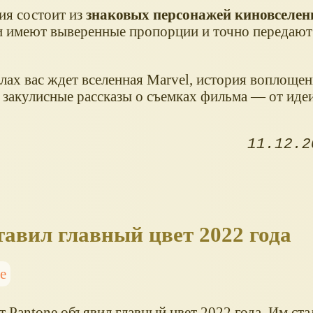
ия состоит из
знаковых персонажей киновселен
 имеют выверенные пропорции и точно передают
лах вас ждет вселенная Marvel, история воплощен
и закулисные рассказы о съемках фильма — от иде
11.12.2
тавил главный цвет 2022 года
е
 Pantone объявил главный цвет 2022 года. Им ста