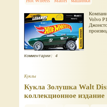
Hot Wheels
Mattel
машинки
Компани
Volvo P
Джонстон
производ
Комментарии: 4
Куклы
Кукла Золушка Walt Disn
коллекционное издание