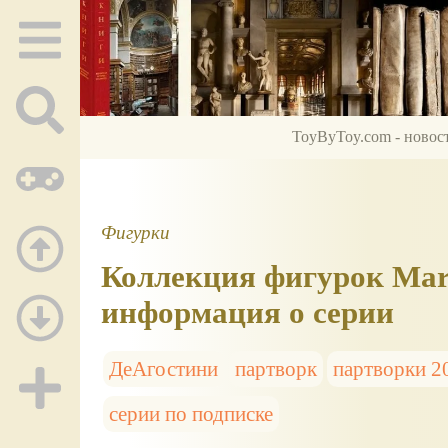
ToyByToy.com - новос
Фигурки
Коллекция фигурок Marve
информация о серии
ДеАгостини
партворк
партворки 2
серии по подписке