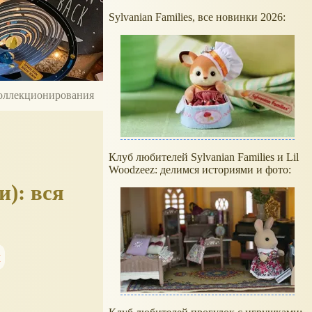
Sylvanian Families, все новинки 2026:
 коллекционирования
Клуб любителей Sylvanian Families и Lil
Woodzeez: делимся историями и фото:
и): вся
м