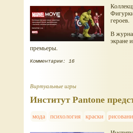
Коллекц
Фигурки
героев.
В журна
экране 
премьеры.
Комментарии: 16
Виртуальные игры
Институт Pantone предс
мода
психология
краски
рисовани
Институт