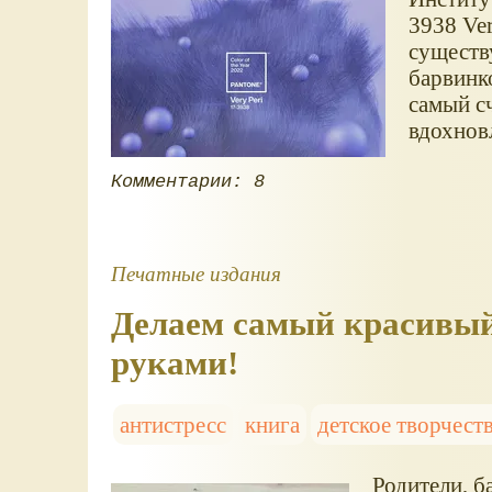
3938 Ver
существ
барвинк
самый с
вдохнов
Комментарии: 8
Печатные издания
Делаем самый красивый
руками!
антистресс
книга
детское творчест
Родители, б