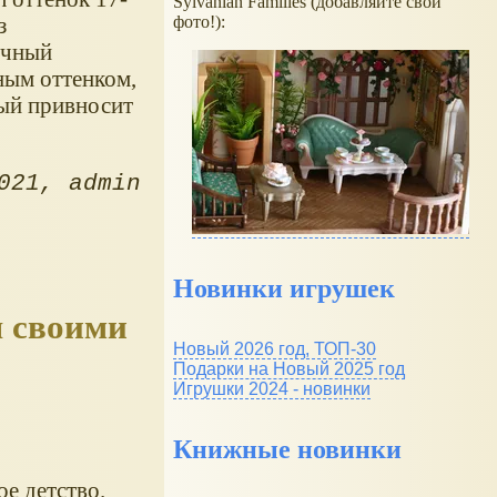
Sylvanian Families (добавляйте свои
з
фото!):
ичный
ным оттенком,
рый привносит
021
admin
Новинки игрушек
ы своими
Новый 2026 год, ТОП-30
Подарки на Новый 2025 год
Игрушки 2024 - новинки
Книжные новинки
е детство.