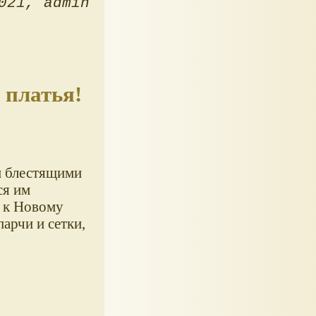
021
admin
 платья!
и блестящими
ся им
к Новому
арчи и сетки,