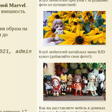
Клуб любителей прогулок с игрушками:
ной Marvel
.
фото из путешествий:
 внешность
ия образа на
и до
021
admin
Клуб любителей китайских мини BJD
кукол (добавляйте свои фото!):
Как вы расставляете мебель в домиках
л оттенок 17-