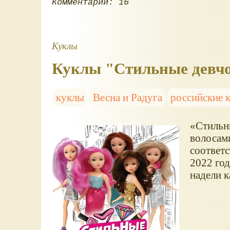
Комментарии: 16
Куклы
Куклы "Стильные девчо
куклы
Весна и Радуга
российские 
Стильн
волосами
соответс
2022 год
надели к