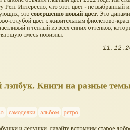
y Peri. Интересно, что этот цвет - не выбранный и
ующих; это
совершенно новый цвет
. Это динам
ово-голубой цвет с живительным фиолетово-крас
частливый и теплый из всех синих оттенков, кото
ляющую смесь новизны.
11.12.2
 лэпбук. Книги на разные тем
во
самоделки
альбом
ретро
абушки и дедушки, давайте вспомним старое добро