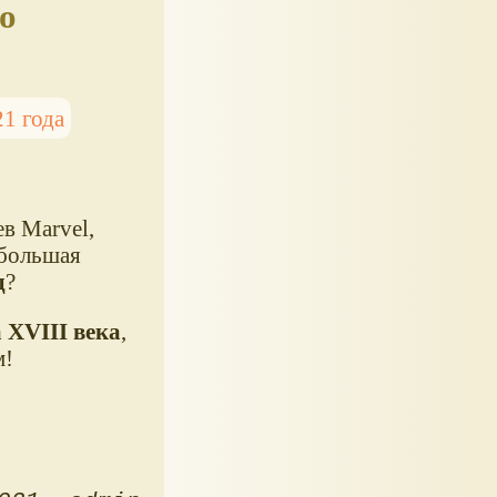
о
1 года
в Marvel,
 большая
д
?
 XVIII века
,
м!