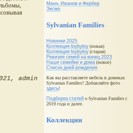
Манн, Иванов и Фербер
альбомы,
Эксмо
исовывая
Sylvanian Families
Новинки 2025
Коллекция toybytoy
(новая)
Коллекция toybytoy
(старая)
Ревизия семей на конец 2023
Наши семейки и дома
(новое)
Список дней рождения
021
admin
Как вы расставляете мебель в домиках
Sylvanian Families? Добавляйте фото
здесь
!
Подборка статей
о Sylvanian Families с
2019 года и далее.
Коллекции