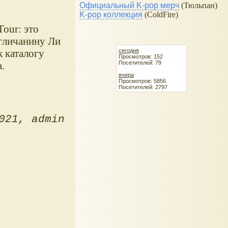
Официальный K-pop мерч
(Тюльпан)
K-pop коллекция
(ColdFire)
our: это
нгличанину Ли
сегодня
к каталогу
Просмотров: 152
Посетителей: 79
.
вчера
Просмотров: 5856
Посетителей: 2797
021
admin