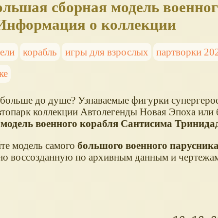
ольшая сборная модель военног
 Информация о коллекции
ели
корабль
игры для взрослых
партворки 202
ке
 больше до душе? Узнаваемые фигурки супергерое
втопарк коллекции Автолегенды Новая Эпоха или
я
модель военного корабля Сантисима Тринида
те модель самого
большого военного парусника
но воссозданную по архивным данным и чертежа