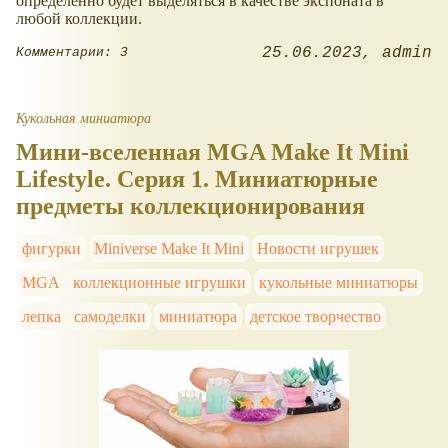
определенно будет выделяться в качестве экспоната в
любой коллекции.
25.06.2023
admin
Комментарии: 3
Кукольная миниатюра
Мини-вселенная MGA Make It Mini
Lifestyle. Серия 1. Миниатюрные
предметы коллекционирования
фигурки
Miniverse Make It Mini
Новости игрушек
MGA
коллекционные игрушки
кукольные миниатюры
лепка
самоделки
миниатюра
детское творчество