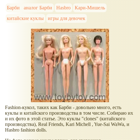
Барби
аналог Барби
Hasbro
Кари-Мишель
китайские куклы
игры для девочек
Fashion-кукол, таких как Барби - довольно много, есть
куклы и китайского производства в том числе. Собираю их
и их фото в этой статье. Это куклы "clones" (китайского
производства), Real Friends, Kari Michell , Yue-Sai WaWa, и
Hasbro fashion dolls.