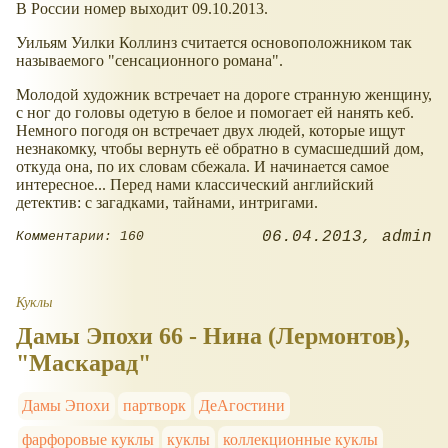
В России номер выходит 09.10.2013.
Уильям Уилки Коллинз считается основоположником так
называемого "сенсационного романа".
Молодой художник встречает на дороге странную женщину,
с ног до головы одетую в белое и помогает ей нанять кеб.
Немного погодя он встречает двух людей, которые ищут
незнакомку, чтобы вернуть её обратно в сумасшедший дом,
откуда она, по их словам сбежала. И начинается самое
интересное... Перед нами классический английский
детектив: с загадками, тайнами, интригами.
06.04.2013
admin
Комментарии: 160
Куклы
Дамы Эпохи 66 - Нина (Лермонтов),
"Маскарад"
Дамы Эпохи
партворк
ДеАгостини
фарфоровые куклы
куклы
коллекционные куклы