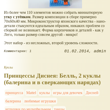
Из более чем 110 элементов можно собрать миниатюрную
утку с утёнком
. Размер композиции в сборе примерно
70х60х40 мм. Микроконструктор японского качества - нано-
детали стыкуются идеальным образом, никаких проблем со
сборкой не возникает. Форма кирпичиков и деталей - как у
Лего, только размер совсем другой - микро!
Этот набор - из несложных, второй уровень сложности.
01.02.2014
admin
Комментарии: 1
Куклы
Принцессы Диснея: Белль, 2 куклы
(балерина и в сверкающих нарядах)
принцесса
Mattel
куклы
игры для девочек
Дисней
балерина
любимые игрушки
игрушки по мультфильмам
танцы