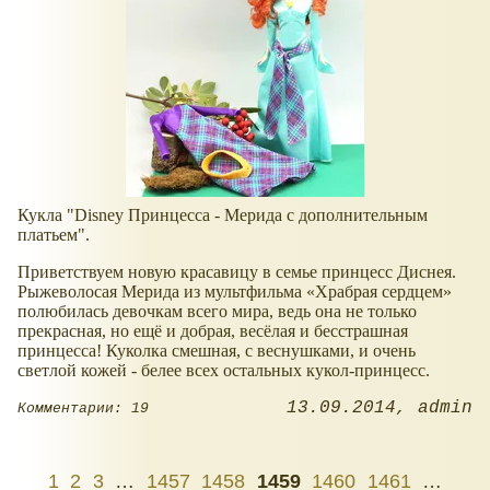
Кукла "Disney Принцесса - Мерида с дополнительным
платьем".
Приветствуем новую красавицу в семье принцесс Диснея.
Рыжеволосая Мерида из мультфильма
Храбрая сердцем
полюбилась девочкам всего мира, ведь она не только
прекрасная, но ещё и добрая, весёлая и бесстрашная
принцесса! Куколка смешная, с веснушками, и очень
светлой кожей - белее всех остальных кукол-принцесс.
13.09.2014
admin
Комментарии: 19
1
2
3
…
1457
1458
1459
1460
1461
…