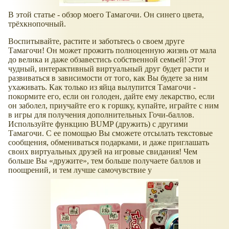
В этой статье - обзор моего Тамагочи. Он синего цвета,
трёхкнопочный.
Воспитывайте, растите и заботьтесь о своем друге
Тамагочи! Он может прожить полноценную жизнь от мала
до велика и даже обзавестись собственной семьей! Этот
чудный, интерактивный виртуальный друг будет расти и
развиваться в зависимости от того, как Вы будете за ним
ухаживать. Как только из яйца вылупится Тамагочи -
покормите его, если он голоден, дайте ему лекарство, если
он заболел, приучайте его к горшку, купайте, играйте с ним
в игры для получения дополнительных Гочи-баллов.
Используйте функцию BUMP (дружить) с другими
Тамагочи. С ее помощью Вы сможете отсылать текстовые
сообщения, обмениваться подарками, и даже приглашать
своих виртуальных друзей на игровые свидания! Чем
больше Вы
дружите
, тем больше получаете баллов и
поощрений, и тем лучше самочувствие у