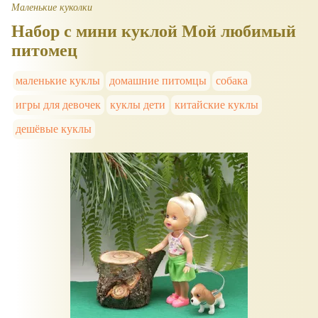
Маленькие куколки
Набор с мини куклой Мой любимый
питомец
маленькие куклы
домашние питомцы
собака
игры для девочек
куклы дети
китайские куклы
дешёвые куклы