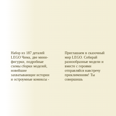
Набор из 187 деталей
Приглашаем в сказочный
LEGO Чима, две мини-
мир LEGO. Собирай
фигурки, подробные
разнообразные модели и
схемы сборки моделей,
вместе с героями
новейшие
отправляйся навстречу
захватывающие истории
приключениям! Ты
и остроумные комиксы -
совершишь
суперподарок для
увлекательное
фанатов легендарной
путешествие в поисках
серии LEGO Legends of
сокровищ с подружками
Chima!
Мией и Хлоей из
Хартлейк Сити. В
комплекте 103 элемента
LEGO и две фигурки.