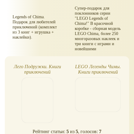
Супер-подарок для
поклонников серии
Legends of Chima.
"LEGO Legends of
Подарок для любителей
Chima!" В красочной
приключений (комплект
коробке - сборная модель
из 3 книг + игрушка +
LEGO Chima, более 250
наклейки).
многоразовых наклеек и
три книги с играми и
новейшими
увлекательными
историями!
Лего Подружки. Книги
LEGO Легенды Чимы.
приключений
Книги приключений
Рейтинг статьи:
5
из
5
, голосов:
7