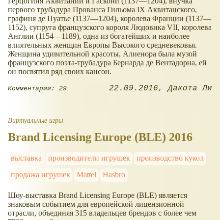
Герцогиня Аквитании и Гаскони (1137—1204), внучка
первого трубадура Прованса Гильома IX Аквитанского,
графиня де Пуатье (1137—1204), королева Франции (1137—
1152), супруга французского короля Людовика VII, королева
Англии (1154—1189), одна из богатейших и наиболее
влиятельных женщин Европы Высокого средневековья.
Женщина удивительной красоты, Алиенора была музой
французского поэта-трубадура Бернарда де Вентадорна, ей
он посвятил ряд своих кансон.
22.09.2016
Дакота Ли
Комментарии: 29
Виртуальные игры
Brand Licensing Europe (BLE) 2016
выставка
производители игрушек
производство кукол
продажа игрушек
Mattel
Hasbro
Шоу-выставка Brand Licensing Europe (BLE) является
знаковым событием для европейской лицензионной
отрасли, объединяя 315 владельцев брендов с более чем