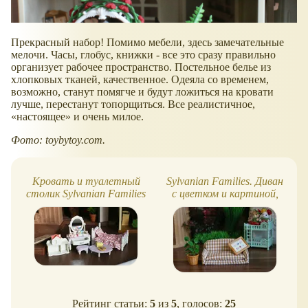
Прекрасный набор! Помимо мебели, здесь замечательные
мелочи. Часы, глобус, книжки - все это сразу правильно
организует рабочее пространство. Постельное белье из
хлопковых тканей, качественное. Одеяла со временем,
возможно, станут помягче и будут ложиться на кровати
лучше, перестанут топорщиться. Все реалистичное,
настоящее
и очень милое.
Фото: toybytoy.com.
Кровать и туалетный
Sylvanian Families. Диван
столик Sylvanian Families
с цветком и картиной,
5285 - обзор, фото
мини-набор. Обзор, фото
Рейтинг статьи:
5
из
5
, голосов:
25