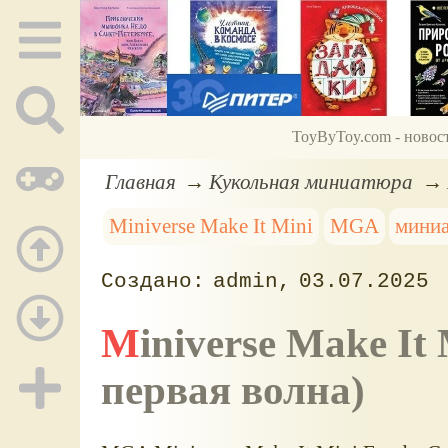
ToyByToy.com - новос
Главная
Кукольная миниатюра
Miniverse Make It Mini
MGA
мини
admin
03.07.2025
Miniverse Make It Mini Foods: Кафе (серия 5,
первая волна)