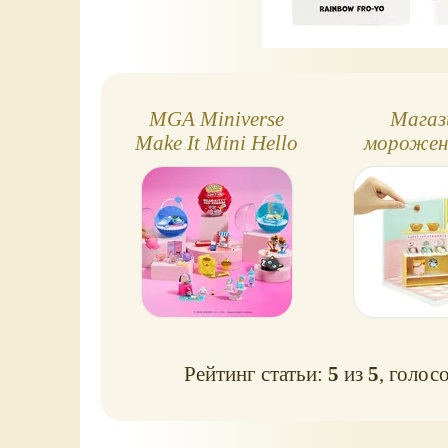
MGA Miniverse
Магаз
Make It Mini Hello
морожен
Kitty and Friends,
пиццы Min
серия 4
Spaces о
Рейтинг статьи:
5
из
5
, голос