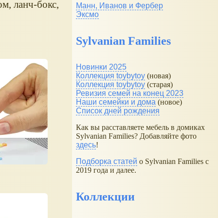
м, ланч-бокс,
Манн, Иванов и Фербер
Эксмо
Sylvanian Families
Новинки 2025
Коллекция toybytoy
(новая)
Коллекция toybytoy
(старая)
Ревизия семей на конец 2023
Наши семейки и дома
(новое)
Список дней рождения
Как вы расставляете мебель в домиках
Sylvanian Families? Добавляйте фото
здесь
!
Подборка статей
о Sylvanian Families с
2019 года и далее.
Коллекции