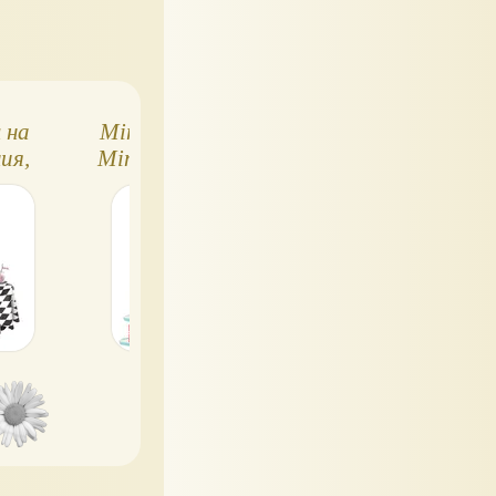
 на
Miniverse Make It
Мини-вселенна
ия,
Mini Harry Potter,
Make It Mini Foo
e It
вторая волна -
Серия 2
сладости
Honeydukes