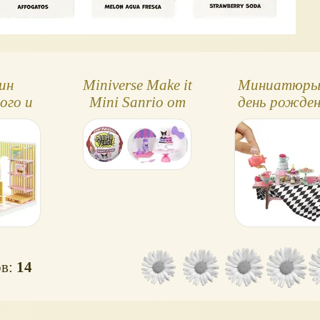
ин
Miniverse Make it
Миниатюры
ого и
Mini Sanrio от
день рожден
iverse
MGA - Hello Kitty,
Miniverse Mak
т MGA
серия 2
Mini
ов:
14