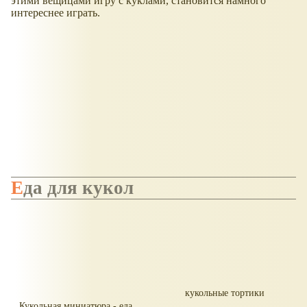
этими вещицами игру с куклами, становится намного
интереснее играть.
Еда для кукол
кукольные тортики
Кукольная миниатюра - еда,