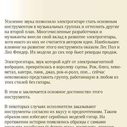
Усиление звука позволило электрогитаре стать основным
инструментом в музыкальных группах и оттеснить другие
на второй план. Многочисленные разработчики и
музыканты внесли свой вклад в развитие электрогитары,
хотя никто из них не считается автором идеи. Наибольшее
влияние на развитие этого инструмента оказали Лес Пол и
Лео Фендер. Их модели до сих пор бьют рекорды продаж.
Электрогитара, звук которой идёт от электромагнитной
вибрации, превратилась в королеву сцены. Рок, блюз, хеви-
метал, кантри, панк, джаз, рок-н-ролл, поп... сейчас
невозможно представить группу, работающую в любом из
этих стилей без гитары.
В этом и заключается основное достоинство этого
инструмента.
В некоторых случаях исполнители заказывают
инструменты согласно их вкусу и предпочтениям. Таким
образом они избегают серийных моделей гитар. На
протяжении истории появлялись образцы с самыми
смелыми дизайнами (в форме луны, пистолета, дворцов,