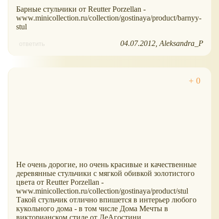
Барные стульчики от Reutter Porzellan -
www.minicollection.ru/collection/gostinaya/product/barnyy-
stul
04.07.2012
Aleksandra_P
ответить
Не очень дорогие, но очень красивые и качественные
деревянные стульчики с мягкой обивкой золотистого
цвета от Reutter Porzellan -
www.minicollection.ru/collection/gostinaya/product/stul
Такой стульчик отлично впишется в интерьер любого
кукольного дома - в том числе Дома Мечты в
викторианском стиле от ДеАгостини.