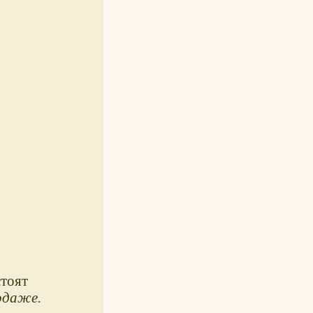
стоят
родаже.