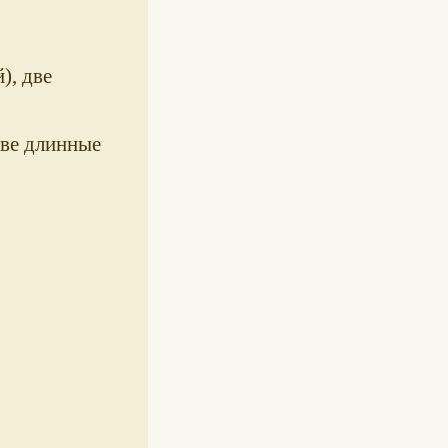
), две
две длинные