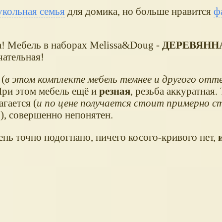
укольная семья
для домика, но больше нравится
ф
а! Мебель в наборах Melissa&Doug -
ДЕРЕВЯНН
чательная!
 (
в этом комплекте мебель темнее и другого отте
 При этом мебель ещё и
резная
, резьба аккуратная.
гается (
и по цене получается стоит примерно с
!
), совершенно непонятен.
ень точно подогнано, ничего косого-кривого нет,