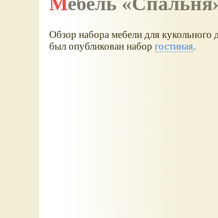
Мебель
Спальня
Обзор набора мебели для кукольного д
был опубликован набор
гостиная
.