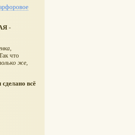
арфоровое
АЯ
-
нка,
 Так что
только же,
и сделано всё