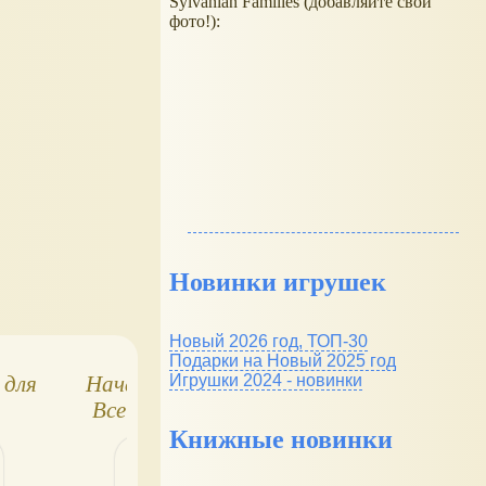
Sylvanian Families (добавляйте свои
фото!):
Новинки игрушек
Новый 2026 год, ТОП-30
Подарки на Новый 2025 год
Игрушки 2024 - новинки
 для
Начальная школа.
8 вещей, которы
Все для учителя!
учителя бы хотел
чтобы вы знали
Книжные новинки