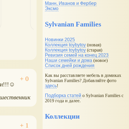
Манн, Иванов и Фербер
Эксмо
Sylvanian Families
Новинки 2025
Коллекция toybytoy
(новая)
Коллекция toybytoy
(старая)
Ревизия семей на конец 2023
Наши семейки и дома
(новое)
Список дней рождения
Как вы расставляете мебель в домиках
Sylvanian Families? Добавляйте фото
ти!!!☺
здесь
!
Подборка статей
о Sylvanian Families с
шественник
2019 года и далее.
Коллекции