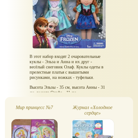
В этот набор входят 2 очаровательные
куклы - Эльза и Анна и их друг -
весёлый снеговик Олаф. Куклы одеты в
прелестные платья с вышитыми
рисунками, на ножках - туфельки.
Высота Эльзы - 35 см, высота Анны - 31
см, высота Олафа - 11 см.
Мир принцесс №7
Журнал «Холодное
сердце»
Сп