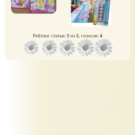
Рейтинг статьи:
5
из
5
, голосов:
4