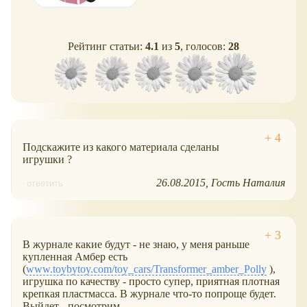
Рейтинг статьи:
4.1
из
5
, голосов:
28
Подскажите из какого материала сделаны
игрушки ?
26.08.2015
Гость Наталия
ответить
В журнале какие будут - не знаю, у меня раньше
купленная Амбер есть
(
www.toybytoy.com/toy_cars/Transformer_amber_Polly
),
игрушка по качеству - просто супер, приятная плотная
крепкая пластмасса. В журнале что-то попроще будет.
Выйдет - посмотрим.