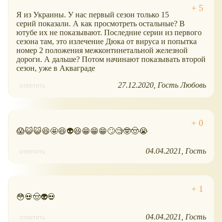
Я из Украины. У нас первый сезон только 15
серий показали. А как просмотреть остальные? В
ютубе их не показывают. Последние серии из первого
сезона там, это излечение Дюка от вируса и попытка
номер 2 положения межконтинетальной железной
дороги. А дальше? Потом начинают показывать второй
сезон, уже в Акваграде
27.12.2020
Гость Любовь
ответить
😱😺😺😆🤩😆👽😆😁😁😁🙄🧐🤓🤠😭
04.04.2021
Гость
ответить
😳💀🤠👽💀
04.04.2021
Гость
ответить