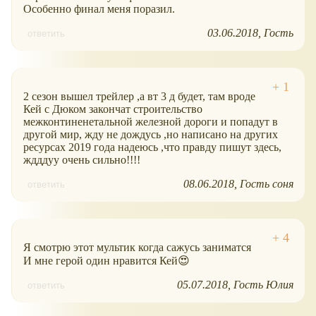
Особенно финал меня поразил.
03.06.2018
Гость
ответить
2 сезон вышел трейлер ,а вт 3 д будет, там вроде
Кей с Дюком закончат строительство
межконтиненетальной железной дороги и попадут в
другой мир, жду не дождусь ,но написано на других
ресурсах 2019 года надеюсь ,что правду пишут здесь,
ждддуу очень сильно!!!!
08.06.2018
Гость соня
ответить
Я смотрю этот мультик когда сажусь заниматся
И мне герой один нравится Кей😍
05.07.2018
Гость Юлия
ответить