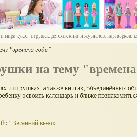
ти мира кукол, игрушек, детских книг и журналов, партворков,
му "времена года"
грушки на тему "времена
рах и игрушках, а также книгах, объединённых об
ребёнку освоить календарь и ближе познакомитьс
th: "Весенний венок"