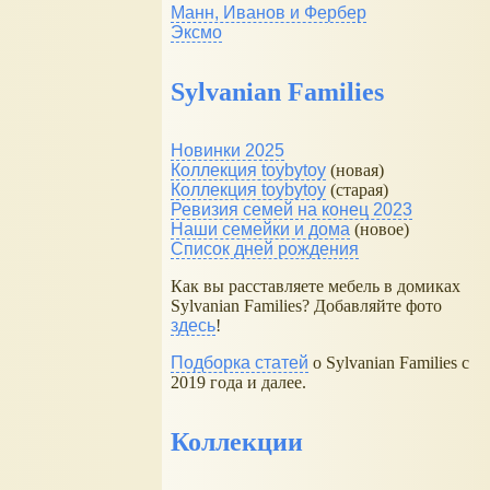
Манн, Иванов и Фербер
Эксмо
Sylvanian Families
Новинки 2025
Коллекция toybytoy
(новая)
Коллекция toybytoy
(старая)
Ревизия семей на конец 2023
Наши семейки и дома
(новое)
Список дней рождения
Как вы расставляете мебель в домиках
Sylvanian Families? Добавляйте фото
здесь
!
Подборка статей
о Sylvanian Families с
2019 года и далее.
Коллекции