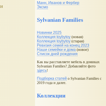
Манн, Иванов и Фербер
ми
Эксмо
Sylvanian Families
Новинки 2025
Коллекция toybytoy
(новая)
Коллекция toybytoy
(старая)
Ревизия семей на конец 2023
Наши семейки и дома
(новое)
Список дней рождения
Как вы расставляете мебель в домиках
Sylvanian Families? Добавляйте фото
здесь
!
Подборка статей
о Sylvanian Families с
2019 года и далее.
Коллекции