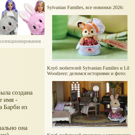
Sylvanian Families, все новинки 2026:
 коллекционирования
Клуб любителей Sylvanian Families и Lil
Woodzeez: делимся историями и фото:
была создана
е имя -
а Барби из
чально она
ше).