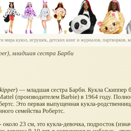
ти мира кукол, игрушек, детских книг и журналов, партворков,
per), младшая сестра Барби
kipper
) — младшая сестра Барби. Кукла Скиппер 
attel (производителем Barbie) в 1964 году. Полно
ертс. Это первая выпущенная кукла-родственниц
ного семейства Робертс.
- около 23 см, это кукла-девочка, подросток (изна
ак девочка 9-10 лет, в современных наборах - стар