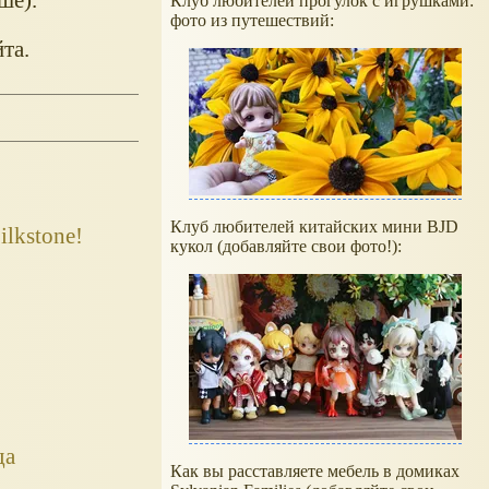
Клуб любителей прогулок с игрушками:
фото из путешествий:
та.
Клуб любителей китайских мини BJD
ilkstone!
кукол (добавляйте свои фото!):
да
Как вы расставляете мебель в домиках