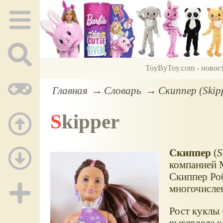
ToyByToy.com - новос
Главная
Словарь
Скиппер (Skip
Skipper
Скиппер
(
S
компанией M
Скиппер Роб
многочислен
Рост куклы 
выглядела к