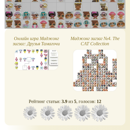
Онлайн игра Маджонг
Маджонг зигзаг №4. The
зигзаг: Друзья Тамагочи
CAT Сollection
Рейтинг статьи:
3.9
из
5
, голосов:
12