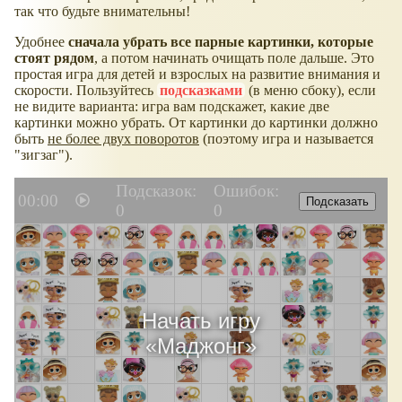
так что будьте внимательны!
Удобнее
сначала убрать все парные картинки, которые
стоят рядом
, а потом начинать очищать поле дальше. Это
простая игра для детей и взрослых на развитие внимания и
скорости. Пользуйтесь
подсказками
(в меню сбоку), если
не видите варианта: игра вам подскажет, какие две
картинки можно убрать. От картинки до картинки должно
быть
не более двух поворотов
(поэтому игра и называется
"зигзаг").
Подсказок:
Ошибок:
00:00
Подсказать
0
0
Начать игру
«
Маджонг
»