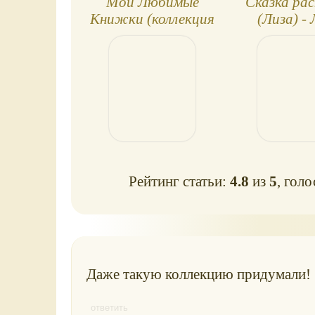
Мои Любимые
Сказка ра
Книжки (коллекция
(Лиза) - 
книг)
Мышон
Рейтинг статьи:
4.8
из
5
, гол
Даже такую коллекцию придумали!
ответить