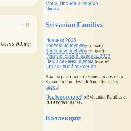
Манн, Иванов и Фербер
Эксмо
Sylvanian Families
Новинки 2025
Гость Юлия
Коллекция toybytoy
(новая)
Коллекция toybytoy
(старая)
Ревизия семей на конец 2023
Наши семейки и дома
(новое)
Список дней рождения
Как вы расставляете мебель в домиках
Sylvanian Families? Добавляйте фото
здесь
!
Подборка статей
о Sylvanian Families с
2019 года и далее.
Коллекции