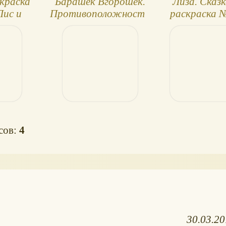
скраска
Барашек Вгорошек.
Лиза. Сказк
Лис и
Противоположности
раскраска 
ок
Ходит Кот 
Лавочке
осов:
4
30.03.2