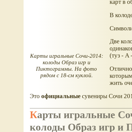
карт в о
В колод
Символи
Две кол
одинаков
(туз - A 
Карты игральные Сочи-2014:
колоды Образ игр и
Отлично
Пиктограммы. На фото
рядом с 18-см куклой.
которым
жить оче
Это
официальные
сувениры Сочи 2014
Карты игральные Со
колоды Образ игр и