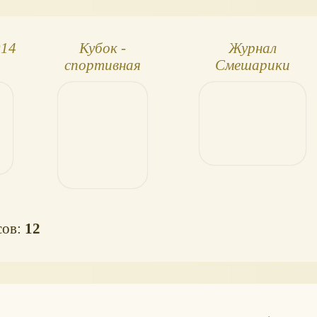
014
Кубок -
Журнал
спортивная
Смешарики
награда, для игры и
№2/2014
соревнований
сов:
12