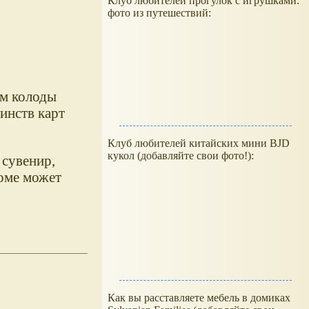
Клуб любителей прогулок с игрушками:
фото из путешествий:
ом колоды
инств карт
Клуб любителей китайских мини BJD
кукол (добавляйте свои фото!):
 сувенир,
оме может
Как вы расставляете мебель в домиках