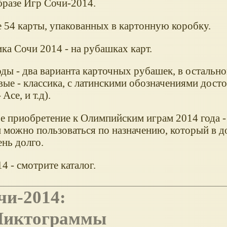
бразе Игр Сочи-2014.
е 54 карты, упакованных в картонную коробку.
ка Сочи 2014 - на рубашках карт.
оды - два варианта карточных рубашек, в остальн
ые - классика, с латинскими обозначениями досто
- Ace, и т.д).
е приобретение к Олимпийским играм 2014 года -
 можно пользоваться по назначению, который в д
нь долго.
 - смотрите каталог.
чи-2014:
 Пиктограммы