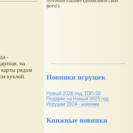
Sylvanian Families (добавляйте свои
фото!):
да -
дартная, на
 карты рядом
-см куклой.
Новинки игрушек
Новый 2026 год, ТОП-30
Подарки на Новый 2025 год
Игрушки 2024 - новинки
Книжные новинки