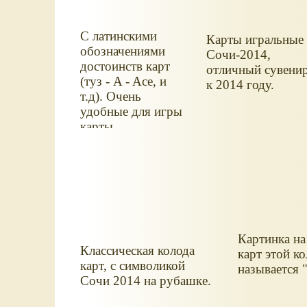
С латинскими
Карты игральные
обозначениями
Сочи-2014,
достоинств карт
отличный сувени
(туз - A - Ace, и
к 2014 году.
т.д). Очень
удобные для игры
карты.
Картинка н
Классическая колода
карт этой к
карт, с символикой
называется 
Сочи 2014 на рубашке.