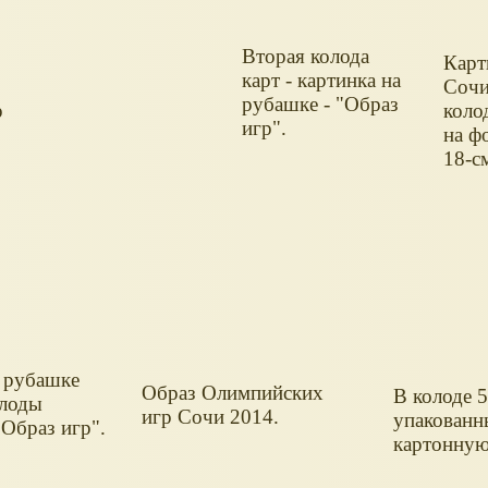
Вторая колода
Карт
карт - картинка на
Сочи
рубашке - "Образ
р
коло
игр".
на ф
18-с
а рубашке
Образ Олимпийских
В колоде 5
олоды
игр Сочи 2014.
упакованн
"Образ игр".
картонную