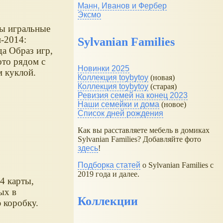
Манн, Иванов и Фербер
Эксмо
ы игральные
-2014:
Sylvanian Families
да Образ игр,
ото рядом с
Новинки 2025
м куклой.
Коллекция toybytoy
(новая)
Коллекция toybytoy
(старая)
Ревизия семей на конец 2023
Наши семейки и дома
(новое)
Список дней рождения
Как вы расставляете мебель в домиках
Sylvanian Families? Добавляйте фото
здесь
!
Подборка статей
о Sylvanian Families с
2019 года и далее.
4 карты,
ых в
Коллекции
 коробку.