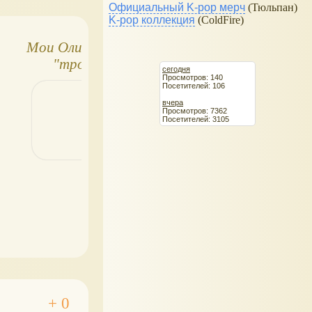
Официальный K-pop мерч
(Тюльпан)
K-pop коллекция
(ColdFire)
Мои Олимпийские
Сочи 2014 игрушки
"трофеи"
(обзор)
сегодня
Просмотров: 140
Посетителей: 106
вчера
Просмотров: 7362
Посетителей: 3105