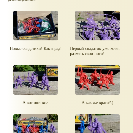
Новые солдатики! Как я рад!
Первый солдатик уже хочет
размять свои ноги!
А вот они все.
А как же враги?:)