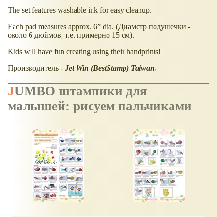
The set features washable ink for easy cleanup.
Each pad measures approx. 6” dia. (Диаметр подушечки -
около 6 дюймов, т.е. примерно 15 см).
Kids will have fun creating using their handprints!
Производитель -
Jet Win (BestStamp) Taiwan.
JUMBO штампики для
малышей: рисуем пальчиками