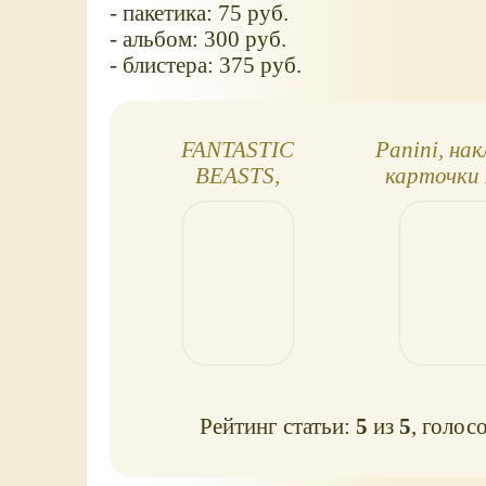
- пакетика: 75 руб.
- альбом: 300 руб.
- блистера: 375 руб.
FANTASTIC
Panini, нак
BEASTS,
карточки
наклейки+карточки
Поттер: Wi
Panini (2022).
Worl
Фантастические
твари 3
Рейтинг статьи:
5
из
5
, голос