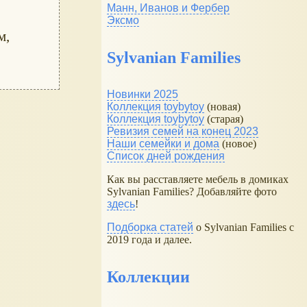
Манн, Иванов и Фербер
Эксмо
м,
Sylvanian Families
Новинки 2025
Коллекция toybytoy
(новая)
Коллекция toybytoy
(старая)
Ревизия семей на конец 2023
Наши семейки и дома
(новое)
Список дней рождения
Как вы расставляете мебель в домиках
Sylvanian Families? Добавляйте фото
здесь
!
Подборка статей
о Sylvanian Families с
2019 года и далее.
Коллекции