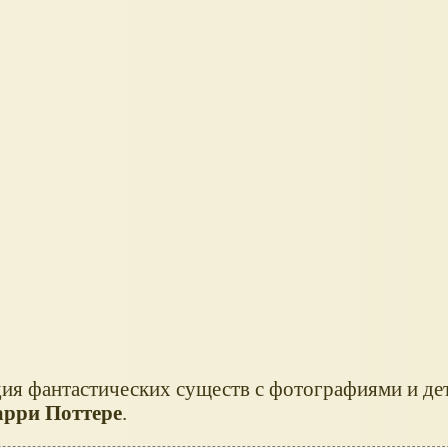
дия фантастических существ с фотографиями и д
арри Поттере
.