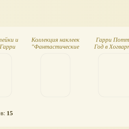
лейки и
Коллекция наклеек
Гарри Потт
 Гарри
"Фантастические
Год в Хогвар
zarding
твари:
Коллекция нак
d
Преступления
Panini (2023 
Грин-де-Вальда"
ов:
15