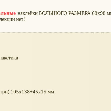
альные
наклейки БОЛЬШОГО РАЗМЕРА 68x98 м
лекции нет!
пакетика
нутри) 105x138+45x15 мм