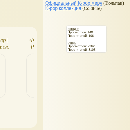
Официальный K-pop мерч
(Тюльпан)
K-pop коллекция
(ColdFire)
сегодня
Просмотров: 140
Посетителей: 106
ер|
Фигурки Harry
Фигурка Северу
вчера
тсе.
Potter Mystery
Снейпа из
Просмотров: 7362
Посетителей: 3105
леек
Cube: собираем
коллекции
год)
питомцев и разных
"Наследие Гарр
существ
Поттера" NEC