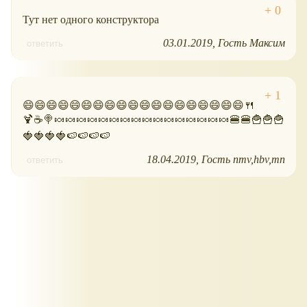
Тут нет одного конструктора
03.01.2019
Гость Максим
ответить
😄😄😄😄😄😄😄😄😄😄😄😄😄😄😄😄😄😄😄🍴
🍹☕🍭🍬🍬🍬🍬🍬🍬🍬🍬🍬🍬🍬🍬🍬🍬🍬🍬🍔🍔🍟🍟🍟
🍓🍓🍓🍓🍉🍉🍉🍉
18.04.2019
Гость nmv,hbv,mn
ответить