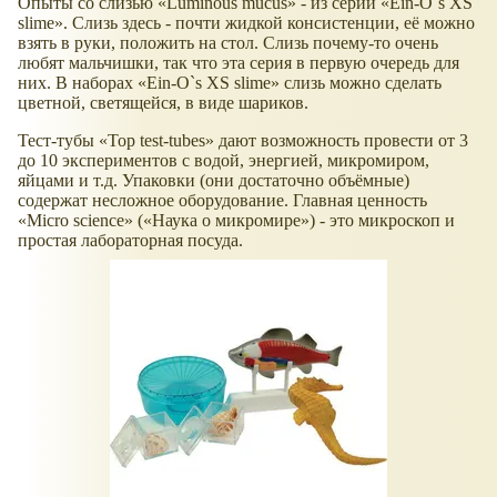
Опыты со слизью «Luminous mucus» - из серии «Ein-O`s XS
slime». Слизь здесь - почти жидкой консистенции, её можно
взять в руки, положить на стол. Слизь почему-то очень
любят мальчишки, так что эта серия в первую очередь для
них. В наборах «Ein-O`s XS slime» слизь можно сделать
цветной, светящейся, в виде шариков.
Тест-тубы «Top test-tubes» дают возможность провести от 3
до 10 экспериментов с водой, энергией, микромиром,
яйцами и т.д. Упаковки (они достаточно объёмные)
содержат несложное оборудование. Главная ценность
«Micro science» («Наука о микромире») - это микроскоп и
простая лабораторная посуда.