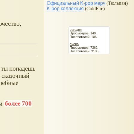
Официальный K-pop мерч
(Тюльпан)
K-pop коллекция
(ColdFire)
рчество,
сегодня
Просмотров: 140
Посетителей: 106
вчера
Просмотров: 7362
Посетителей: 3105
й ты попадешь
 сказочный
лшебные
ии
более 700