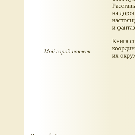
Расставь
на дорог
настоящ
и фанта
Книга с
координа
Мой город наклеек.
их окру