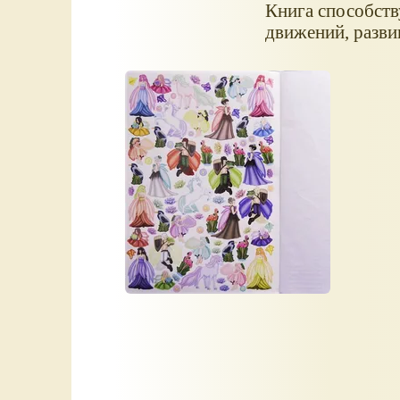
Книга способств
движений, разви