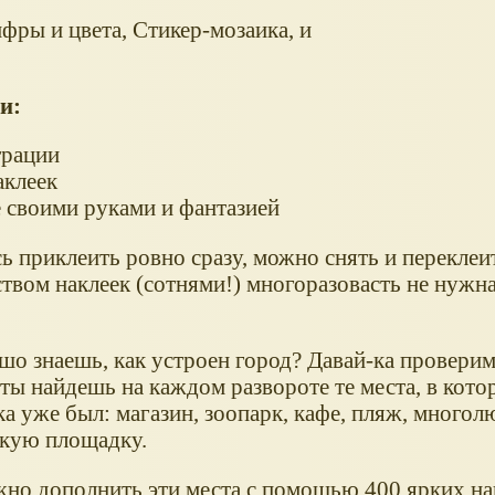
фры и цвета, Стикер-мозаика, и
ии:
трации
аклеек
 своими руками и фантазией
 приклеить ровно сразу, можно снять и переклеит
твом наклеек (сотнями!) многоразовасть не нужна
шо знаешь, как устроен город? Давай-ка проверим
ты найдешь на каждом развороте те места, в кото
ка уже был: магазин, зоопарк, кафе, пляж, много
скую площадку.
жно дополнить эти места с помощью 400 ярких на