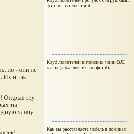
Клуб любителей прогулок с игрушками:
фото из путешествий:
Клуб любителей китайских мини BJD
кукол (добавляйте свои фото!):
ь, но - они не
. Их и так
! Открыв эту
рых ты
людную улицу
Как вы расставляете мебель в домиках
клеек!