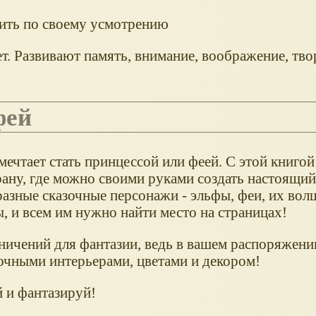
еить по своему усмотрению
ет. Развивают память, внимание, воображение, тво
фей
мечтает стать принцессой или феей. С этой книго
ану, где можно своими руками создать настоящий
разные сказочные персонажи - эльфы, феи, их во
, и всем им нужно найти место на страницах!
аничений для фантазии, ведь в вашем распоряжен
очными интерьерами, цветами и декором!
 и фантазируй!