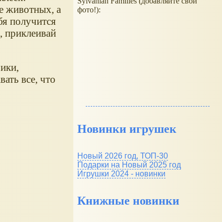
Sylvanian Families (добавляйте свои
ке животных, а
фото!):
ебя получится
, приклеивай
ики,
ать все, что
Новинки игрушек
Новый 2026 год, ТОП-30
Подарки на Новый 2025 год
Игрушки 2024 - новинки
Книжные новинки