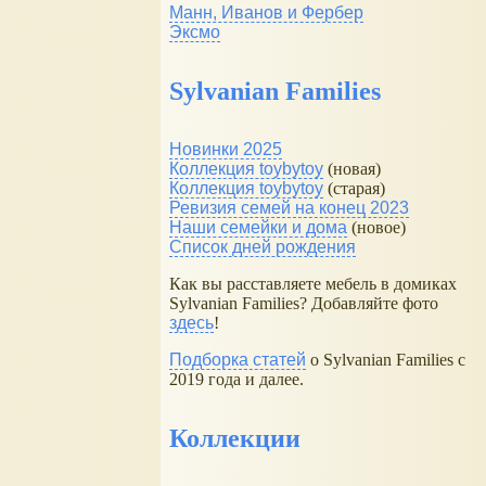
Манн, Иванов и Фербер
Эксмо
Sylvanian Families
Новинки 2025
Коллекция toybytoy
(новая)
Коллекция toybytoy
(старая)
Ревизия семей на конец 2023
Наши семейки и дома
(новое)
Список дней рождения
Как вы расставляете мебель в домиках
Sylvanian Families? Добавляйте фото
здесь
!
Подборка статей
о Sylvanian Families с
2019 года и далее.
Коллекции