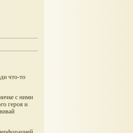
оди что-то
ничке с ними
го героя и
звивай
перфорацией,