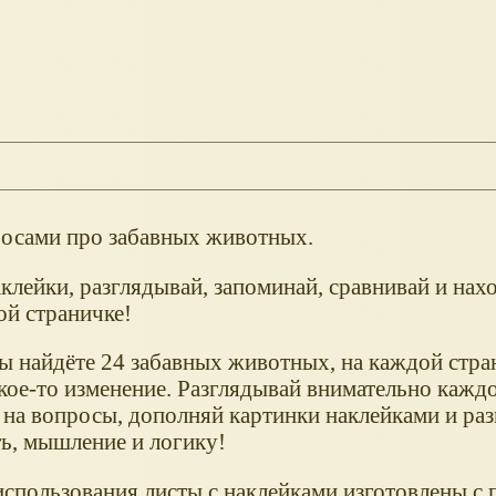
осами про забавных животных.
клейки, разглядывай, запоминай, сравнивай и нах
ой страничке!
вы найдёте 24 забавных животных, на каждой стра
кое-то изменение. Разглядывай внимательно каждо
 на вопросы, дополняй картинки наклейками и ра
ь, мышление и логику!
использования листы с наклейками изготовлены с 