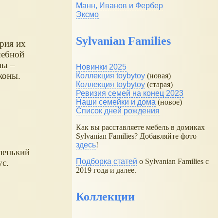
Манн, Иванов и Фербер
Эксмо
Sylvanian Families
рия их
ебной
ны –
Новинки 2025
коны.
Коллекция toybytoy
(новая)
Коллекция toybytoy
(старая)
Ревизия семей на конец 2023
Наши семейки и дома
(новое)
Список дней рождения
Как вы расставляете мебель в домиках
Sylvanian Families? Добавляйте фото
здесь
!
ленький
Подборка статей
о Sylvanian Families с
с.
2019 года и далее.
Коллекции