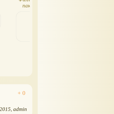
пакетики с
Зимние развлечения
фигурками
.2015
admin