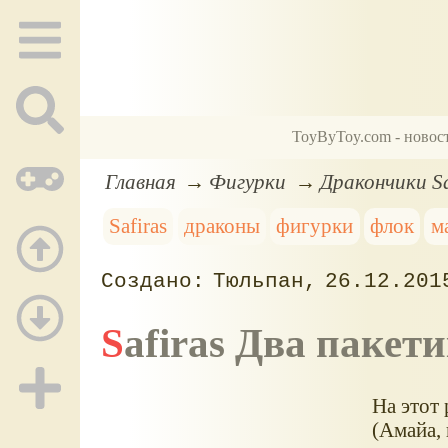
ToyByToy.com - новос
Главная
Фигурки
Дракончики Sa
Safiras
драконы
фигурки
флок
м
Тюльпан
26.12.201
Safiras Два пакет
На этот
(Амайа,