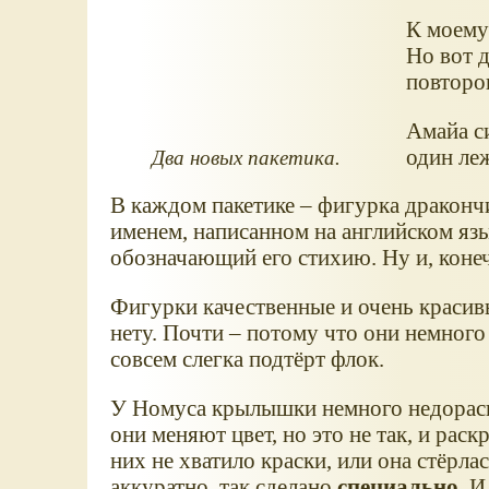
К моему
Но вот д
повторов
Амайа с
один ле
Два новых пакетика.
В каждом пакетике – фигурка драконч
именем, написанном на английском язы
обозначающий его стихию. Ну и, конеч
Фигурки качественные и очень красивы
нету. Почти – потому что они немного
совсем слегка подтёрт флок.
У Номуса крылышки немного недорас
они меняют цвет, но это не так, и раск
них не хватило краски, или она стёрла
аккуратно, так сделано
специально
. И