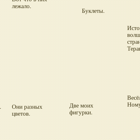
лежало.
Буклеты.
Исто
волш
стра
Тера
Весё
Ному
Две моих
.
Они разных
фигурки.
цветов.