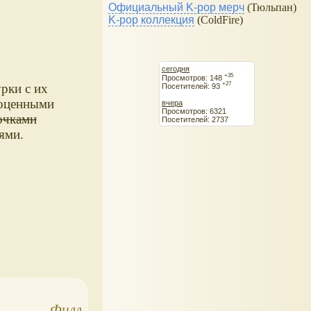
Официальный K-pop мерч
(Тюльпан)
K-pop коллекция
(ColdFire)
сегодня
+35
Просмотров: 148
+27
рки с их
Посетителей: 93
оценными
вчера
Просмотров: 6321
очками
Посетителей: 2737
ями.
Филли Ведьма,
Юху и его друзья -