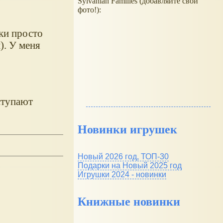
Sylvanian Families (добавляйте свои
фото!):
рки просто
). У меня
ступают
Новинки игрушек
Новый 2026 год, ТОП-30
Подарки на Новый 2025 год
Игрушки 2024 - новинки
Книжные новинки