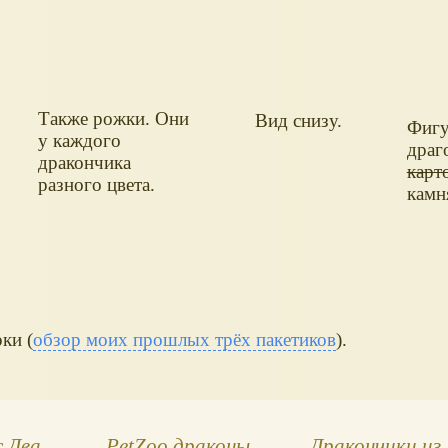
Также рожки. Они
Вид снизу.
Фигу
у каждого
драг
дракончика
карт
разного цвета.
камн
ки (
обзор моих прошлых трёх пакетиков
).
 Два
PetZoo драконы
Дракончики из