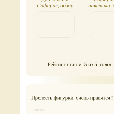
Сафирас, обзор
пакетика,
трёх пакетиков
и Фин
Рейтинг статьи:
5
из
5
, голос
Прелесть фигурки, очень нравятся!!
ответить