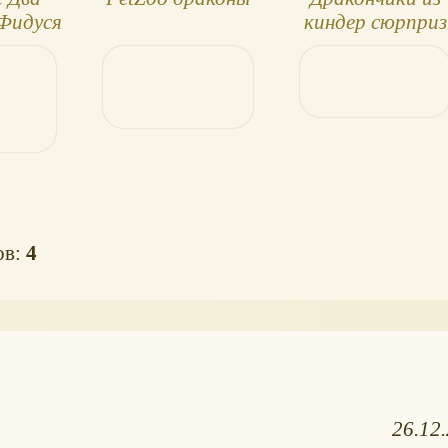
 Фидуся
киндер сюрприз
ия
ов:
4
26.12