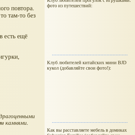
Клуб любителей прогулок с игрушками:
фото из путешествий:
ого повтора.
то там-то без
в есть ещё
игурки,
Клуб любителей китайских мини BJD
кукол (добавляйте свои фото!):
 драгоценными
ми
камнями.
Как вы расставляете мебель в домиках