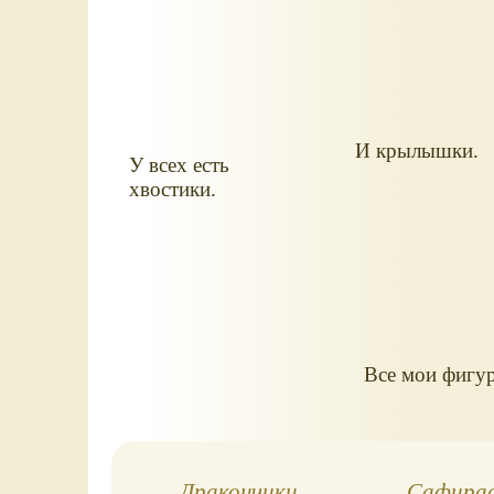
И крылышки.
У всех есть
хвостики.
Все мои фигур
Дракончики
Сафирас