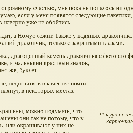
 огромному счастью, мне пока не попалось ни одн
умаю, если у меня появятся следующие пакетики, 
 наверно уже не обойтись...
идит, а Номус лежит. Также у водяных дракончико
жащий дракончик, только с закрытыми глазами.
ика, драгоценный камень дракончика с фото его ф
ке, и маленький красивый значок,
но же, буклет.
е, недостатков в качестве почти
 пахнут, в некоторых местах
крашены, можно подумать, что
Фигурки с их
рашены они так не потому, что у
карточка
сь, или окрашивают у них не
 так они выглядят намного