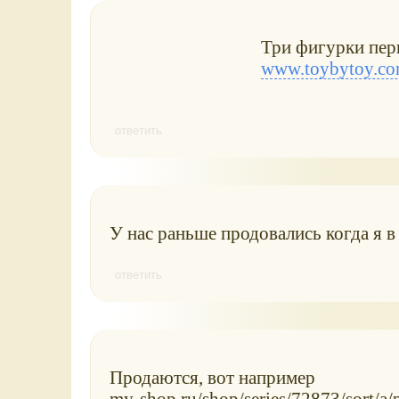
Три фигурки пер
www.toybytoy.com
ответить
У нас раньше продовались когда я в 
ответить
Продаются, вот например
my-shop.ru/shop/series/72873/sort/a/