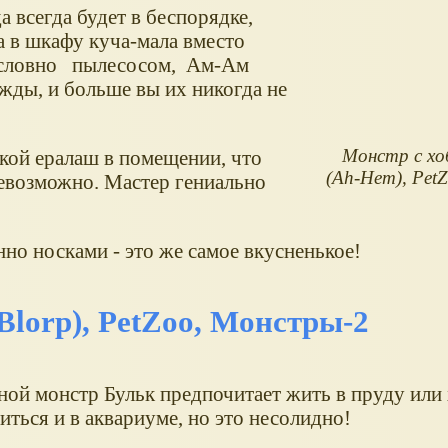
а всегда будет в беспорядке,
а в шкафу куча-мала вместо
 словно пылесосом, Ам-Ам
жды, и больше вы их никогда не
Монстр с х
акой ералаш в помещении, что
(Ah-Hem), Pet
невозможно. Мастер гениально
но носками - это же самое вкусненькое!
Blorp), PetZoo, Монстры-2
ной монстр Бульк предпочитает жить в пруду или
иться и в аквариуме, но это несолидно!