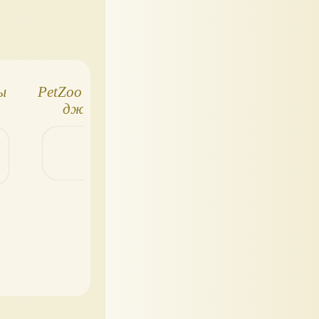
ы
PetZoo обезьянки:
PetZoo Мяу! - керл
джунгли и
и мейн-кун
джунгли-2