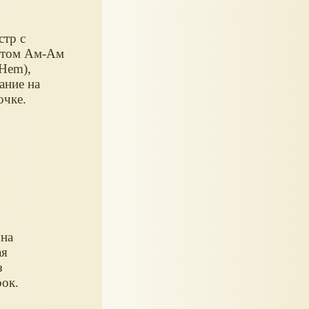
тр с
отом Ам-Ам
Hem),
ание на
очке.
 на
ая
з
рок.