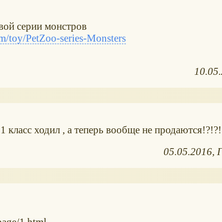
вой серии монстров
/toy/PetZoo-series-Monsters
10.05
1 класс ходил , а теперь вообще не продаются!?!?!
05.05.2016
page/1.html