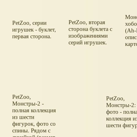
Монс
PetZoo, вторая
PetZoo, серии
хоб
сторона буклета с
игрушек - буклет,
(Ah-
изображениями
первая сторона.
опис
серий игрушек.
карт
PetZoo,
PetZoo,
Монстры-2 -
Монстры-2:
полная коллекция
фото - полн
из шести
коллекция и
фигурок, фото со
шести фигу
спины. Рядом с