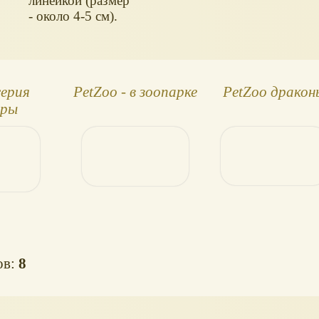
линейкой (размер
- около 4-5 см).
серия
PetZoo - в зоопарке
PetZoo дракон
ры
ов:
8