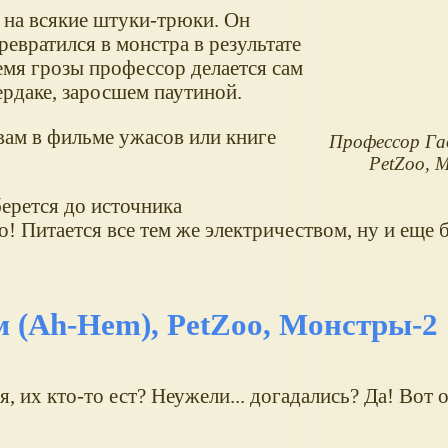
 на всякие штуки-трюки. Он
ревратился в монстра в результате
емя грозы профессор делается сам
ердаке, заросшем паутиной.
вам в фильме ужасов или книге
Профессор Гад
PetZoo, 
берется до источника
о! Питается все тем же электричеством, ну и еще
 (Ah-Hem), PetZoo, Монстры-2
, их кто-то ест? Неужели... догадались? Да! Вот о