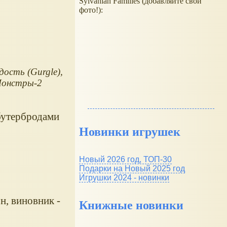
Sylvanian Families (добавляйте свои
фото!):
ость (Gurgle),
Монстры-2
 бутербродами
Новинки игрушек
Новый 2026 год, ТОП-30
Подарки на Новый 2025 год
Игрушки 2024 - новинки
н, виновник -
Книжные новинки