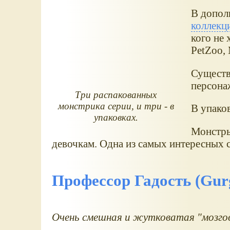
В допол
коллекц
кого не 
PetZoo,
Существ
персона
Три распакованных
монстрика серии, и три - в
В упаков
упаковках.
Монстры
девочкам. Одна из самых интересных 
Профессор Гадость (Gur
Очень смешная и жутковатая "мозго