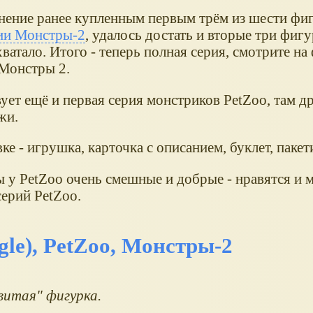
нение ранее купленным первым трём из шести фи
ии Монстры-2
, удалось достать и вторые три фигур
хватало. Итого - теперь полная серия, смотрите на
 Монстры 2.
ует ещё и первая серия монстриков PetZoo, там д
жи.
ке - игрушка, карточка с описанием, буклет, пакет
 у PetZoo очень смешные и добрые - нравятся и м
серий PetZoo.
gle), PetZoo, Монстры-2
витая" фигурка.