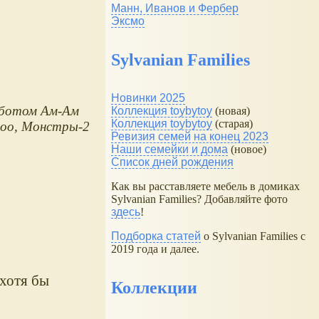
Манн, Иванов и Фербер
Эксмо
Sylvanian Families
Новинки 2025
оботом Ам-Ам
Коллекция toybytoy
(новая)
Коллекция toybytoy
(старая)
Zoo, Монстры-2
Ревизия семей на конец 2023
Наши семейки и дома
(новое)
Список дней рождения
Как вы расставляете мебель в домиках
Sylvanian Families? Добавляйте фото
здесь
!
Подборка статей
о Sylvanian Families с
2019 года и далее.
 хотя бы
Коллекции