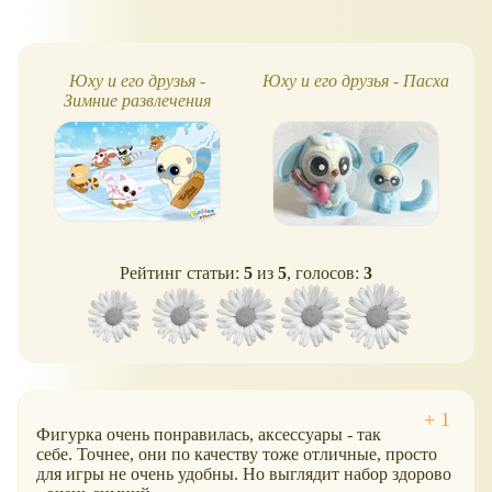
Юху и его друзья -
Юху и его друзья - Пасха
Ф
Зимние развлечения
Рейтинг статьи:
5
из
5
, голосов:
3
Фигурка очень понравилась, аксессуары - так
себе. Точнее, они по качеству тоже отличные, просто
для игры не очень удобны. Но выглядит набор здорово