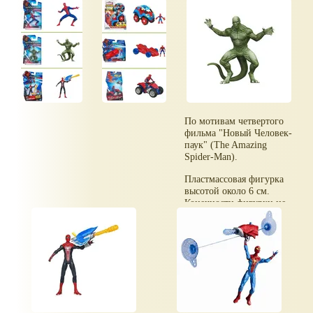
По мотивам четвертого
фильма "Новый Человек-
паук" (The Amazing
Spider-Man).
Пластмассовая фигурка
высотой около 6 см.
Конечности фигурки не
сгибаются.
Минифигурка Ящера
(The Lizard) 6см, The
Amazing Spider-Man,
Hasbro.