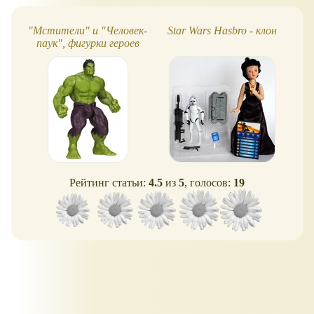
Машинка оснащена
инерционным мотором.
"Мстители" и "Человек-
Star Wars Hasbro - клон
Потяните ее назад,
паук", фигурки героев
отпустите и она
помчится вперед!
Рейтинг статьи:
4.5
из
5
, голосов:
19