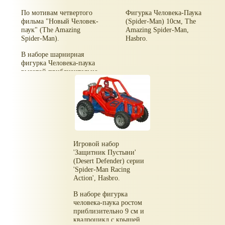
По мотивам четвертого
Фигурка Человека-Паука
фильма "Новый Человек-
(Spider-Man) 10см, The
паук" (The Amazing
Amazing Spider-Man,
Spider-Man).
Hasbro.
В наборе шарнирная
фигурка Человека-паука
высотой приблизительно
10 см, ракета и пусковое
устройство для нее.
Конечности фигурки
полностью сгибаются,
механическое пусковое
устройство позволяет
запустить ракету.
Игровой набор
'Защитник Пустыни'
(Desert Defender) серии
'Spider-Man Racing
Action', Hasbro.
В наборе фигурка
человека-паука ростом
приблизительно 9 см и
квадроцикл с крышей.