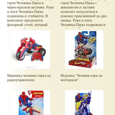
героя Человека-Паука в
героя Человека-Паука с
черно-красном костюме. Руки
аквалангом и ластами
и ноги Человека-Паука
позволит погрузиться в
подвижны и сгибаются. В
поисках приключений на дно
комплекте прилагается
океана. Руки и ноги
фонарный столб, который
Человека-Паука подвижны и
можно сгибать под углом.
сгибаются. В комплекте
прилагается акваланг и пара
ластов.
Машинка человека паука на
Игрушка "Человек-паук на
радиоуправлении.
мотоцикле"