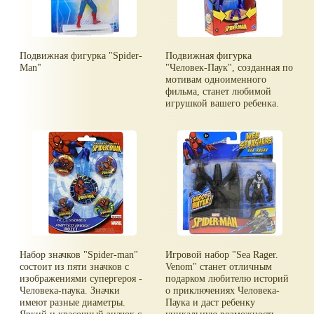
Подвижная фигурка "Spider-
Подвижная фигурка
Man"
"Человек-Паук", созданная по
мотивам одноименного
фильма, станет любимой
игрушкой вашего ребенка.
Набор значков "Spider-man"
Игровой набор "Sea Rager.
состоит из пяти значков с
Venom" станет отличным
изображениями супергероя -
подарком любителю историй
Человека-паука. Значки
о приключениях Человека-
имеют разные диаметры.
Паука и даст ребенку
Яркий и красочный значок c
уникальную возможность