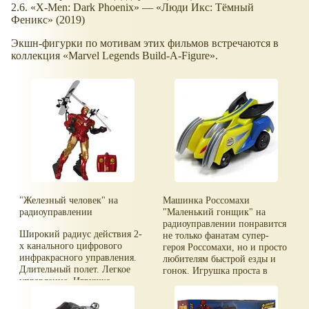
2.6. «X-Men: Dark Phoenix» — «Люди Икс: Тёмный
Феникс» (2019)
Экшн-фигурки по мотивам этих фильмов встречаются в
коллекция «Marvel Legends Build-A-Figure».
"Железный человек" на
Машинка Россомахи
радиоуправлении
"Маленький гонщик" на
радиоуправлении понравится
Широкий радиус действия 2-
не только фанатам супер-
х канального цифрового
героя Россомахи, но и просто
инфракрасного управления.
любителям быстрой езды и
Длительный полет. Легкое
гонок. Игрушка проста в
управление. Игрушка
управлении, легко
оснащена 2-мя пропеллерами.
поворачивает влево и вправо.
Питание робота - встроенный
Удобный пульт управления