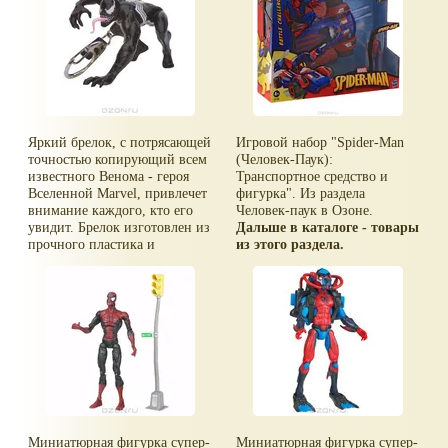
Li-Poly аккумулятор (в
позволяет полностью
комплекте). Питание пульта
сконцентрироваться на игре и
управления - 6 батареек
не отвлекаться на мелочи.
размера «АА»
Машинка имеет световые
эффекты, которые делают
игру более интересной и
захватывающей, приближая
игроков к вымышленной
Яркий брелок, с потрясающей
Игровой набор "Spider-Man
реальности.
точностью копирующий всем
(Человек-Паук):
известного Венома - героя
Транспортное средство и
Вселенной Marvel, привлечет
фигурка". Из раздела
внимание каждого, кто его
Человек-паук в Озоне.
увидит. Брелок изготовлен из
Дальше в каталоге - товары
прочного пластика и
из этого раздела.
крепится при помощи
карабина на цепочке.
Миниатюрная фигурка супер-
Миниатюрная фигурка супер-