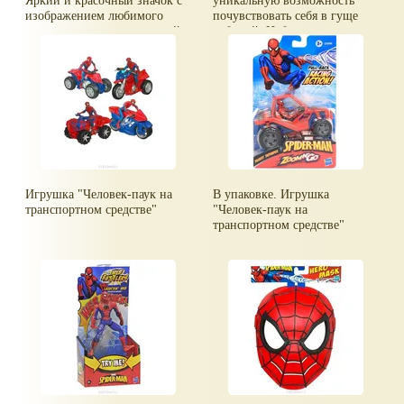
изображением любимого
почувствовать себя в гуще
персонажа - это прекрасный
событий. Набор состоит из
подарок для ребенка. Значок
подвижной фигурки
можно прикрепить на
грозного Венома и его
рюкзак, кепке или футболке
мощного водного скутера.
при помощи держателя-
булавки. Значок сверху
запечатан
водонепроницаемой пленкой,
поэтому не боится влаги,
легок и надежен.
Игрушка "Человек-паук на
В упаковке. Игрушка
транспортном средстве"
"Человек-паук на
транспортном средстве"