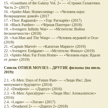
15. «Guardians of the Galaxy Vol. 2» — «Стражи Галактики.
Часть 2» (2017)
16. «Spider-Man: Homecoming» — «Человек-паук:
Возвращение домой» (2017
17. «Thor: Ragnarok» — «Тор: Рагнарёк» (2017)
18. «Black Panther» — «Чёрная Пантера» (2018)
19. «Avengers: Infinity War» — «Мстители: Война
бесконечности» (2018)
20. «Ant-Man and The Wasp» — «Человек-муравей и Оса»
(2018)
21. «Captain Marvel» — «Капитан Марвел» (2019)
22. «Avengers: Endgame» — «Мстители: Финал» (2019)
23. «Spider-Man: Far From Home» — «Человек-паук: Вдали
от дома» (2019)
Список OTHER MOVIES – ДРУГИЕ фильмы (на июль
2019):
2.1. «X-Men: Days of Future Past» — «Люди Икс: Дни
минувшего будущего» (2014)
2.2. «Deadpool» — «Дэдпул» (2016)
2.3. «X-Men: Apocalypse» — «Люди Икс: Апокалипсис»
(2016)
2.4. «Logan» — «Логан» (2017)
2.5. «Deadpool 2» — «Дэдпул 2» (2018)