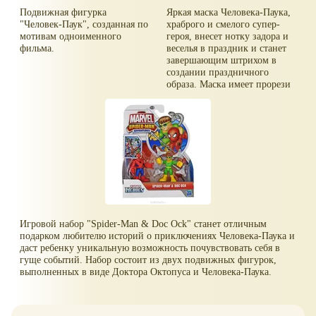
Подвижная фигурка
Яркая маска Человека-Паука,
"Человек-Паук", созданная по
храброго и смелого супер-
мотивам одноименного
героя, внесет нотку задора и
фильма.
веселья в праздник и станет
завершающим штрихом в
создании праздничного
образа. Маска имеет прорези
для глаз, рта, носа и крепится
на голове при помощи
широкой эластичной резинки
на липучке.
Игровой набор "Spider-Man & Doc Ock" станет отличным
подарком любителю историй о приключениях Человека-Паука и
даст ребенку уникальную возможность почувствовать себя в
гуще событий. Набор состоит из двух подвижных фигурок,
выполненных в виде Доктора Октопуса и Человека-Паука.