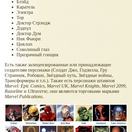
Блэйд
Каратель
Электра
Тор
Доктор Стрэндж
Дэдпул
Доктор Дум
Ник Фьюри
Циклоп
Соколиный глаз
Призрачный гонщик
Есть также залицензированные или принадлежащие
создателям персонажи (Солдат Джо, Годзилла, Гру
Странник, Робокоп, Звёздный путь, Звёздные войны,
Трансформеры и т.п.). Также есть персонажи штампов
Marvel: Epic Comics
,
Marvel UK
,
Marvel Knights
,
Marvel 2099
,
Razorline
и
Ultraverse
, они являются торговыми марками
Marvel Publications.