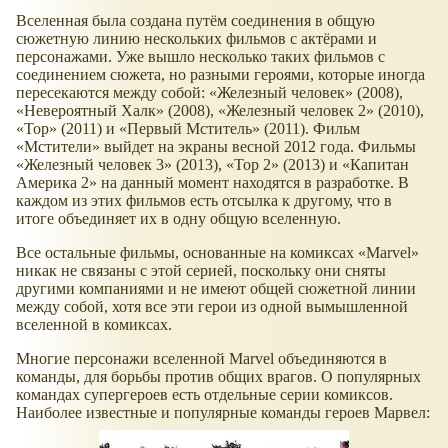
Вселенная была создана путём соединения в общую
сюжетную линию нескольких фильмов с актёрами и
персонажами. Уже вышло несколько таких фильмов с
соединением сюжета, но разными героями, которые иногда
пересекаются между собой: «Железный человек» (2008),
«Невероятный Халк» (2008), «Железный человек 2» (2010),
«Тор» (2011) и «Первый Мститель» (2011). Фильм
«Мстители» выйдет на экраны весной 2012 года. Фильмы
«Железный человек 3» (2013), «Тор 2» (2013) и «Капитан
Америка 2» на данный момент находятся в разработке. В
каждом из этих фильмов есть отсылка к другому, что в
итоге объединяет их в одну общую вселенную.
Все остальные фильмы, основанные на комиксах «Marvel»
никак не связаны с этой серией, поскольку они сняты
другими компаниями и не имеют общей сюжетной линии
между собой, хотя все эти герои из одной вымышленной
вселенной в комиксах.
Многие персонажи вселенной Marvel объединяются в
команды, для борьбы против общих врагов. О популярных
командах супергероев есть отдельные серии комиксов.
Наиболее известные и популярные команды героев Марвел: