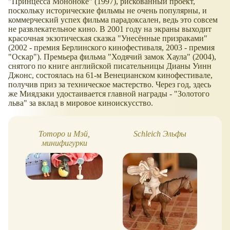
"Принцесса Мононоке" (1997), рискованный проект,
поскольку исторические фильмы не очень популярны, и
коммерческий успех фильма парадоксален, ведь это совсем
не развлекательное кино. В 2001 году на экраны выходит
красочная экзотическая сказка "Унесённые призраками"
(2002 - премия Берлинского кинофестиваля, 2003 - премия
"Оскар"). Премьера фильма "Ходячий замок Хаула" (2004),
снятого по книге английской писательницы Дианы Уинн
Джонс, состоялась на 61-м Венецианском кинофестивале,
получив приз за техническое мастерство. Через год, здесь
же Миядзаки удостаивается главной награды - "Золотого
льва" за вклад в мировое киноискусство.
Тоторо и Мэй,
Schleich Эльфы
Фи
минифигурки