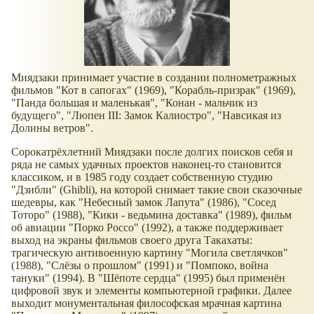
Миядзаки принимает участие в создании полнометражных
фильмов "Кот в сапогах" (1969), "Корабль-призрак" (1969),
"Панда большая и маленькая", "Конан - мальчик из
будущего", "Люпен III: Замок Калиостро", "Навсикая из
Долины ветров".
Сорокатрёхлетний Миядзаки после долгих поисков себя и
ряда не самых удачных проектов наконец-то становится
классиком, и в 1985 году создает собственную студию
"Дзибли" (Ghibli), на которой снимает такие свои сказочные
шедевры, как "Небесный замок Лапута" (1986), "Сосед
Тоторо" (1988), "Кики - ведьмина доставка" (1989), фильм
об авиации "Порко Россо" (1992), а также поддерживает
выход на экраны фильмов своего друга Такахаты:
трагическую антивоенную картину "Могила светлячков"
(1988), "Слёзы о прошлом" (1991) и "Помпоко, война
тануки" (1994). В "Шёпоте сердца" (1995) был применён
цифровой звук и элементы компьютерной графики. Далее
выходит монументальная философская мрачная картина