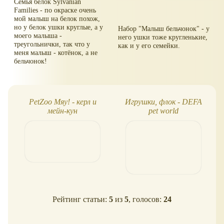
Семья белок Sylvanian
Families - по окраске очень
мой малыш на белок похож,
но у белок ушки круглые, а у
Набор "Малыш бельчонок" - у
моего малыша -
него ушки тоже кругленькие,
треугольнички, так что у
как и у его семейки.
меня малыш - котёнок, а не
бельчонок!
PetZoo Мяу! - керл и
Игрушки, флок - DEFA
мейн-кун
pet world
Рейтинг статьи:
5
из
5
, голосов:
24