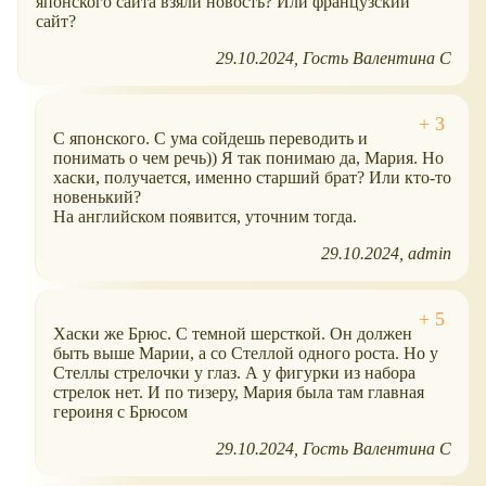
японского сайта взяли новость? Или французский
сайт?
29.10.2024
Гость Валентина С
С японского. С ума сойдешь переводить и
понимать о чем речь)) Я так понимаю да, Мария. Но
хаски, получается, именно старший брат? Или кто-то
новенький?
На английском появится, уточним тогда.
29.10.2024
admin
Хаски же Брюс. С темной шерсткой. Он должен
быть выше Марии, а со Стеллой одного роста. Но у
Стеллы стрелочки у глаз. А у фигурки из набора
стрелок нет. И по тизеру, Мария была там главная
героиня с Брюсом
29.10.2024
Гость Валентина С