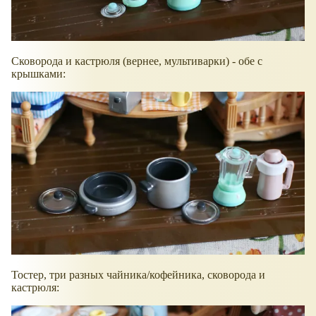
Сковорода и кастрюля (вернее, мультиварки) - обе с
крышками:
Тостер, три разных чайника/кофейника, сковорода и
кастрюля: