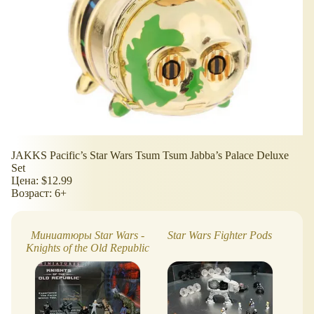
JAKKS Pacific’s Star Wars Tsum Tsum Jabba’s Palace Deluxe
Set
Цена: $12.99
Возраст: 6+
Миниатюры Star Wars -
Star Wars Fighter Pods
St
Knights of the Old Republic
(Рыцари старой
республики)