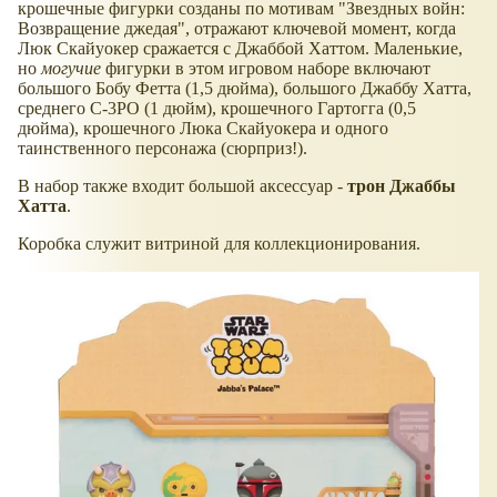
крошечные фигурки созданы по мотивам "Звездных войн:
Возвращение джедая", отражают ключевой момент, когда
Люк Скайуокер сражается с Джаббой Хаттом. Маленькие,
но
могучие
фигурки в этом игровом наборе включают
большого Бобу Фетта (1,5 дюйма), большого Джаббу Хатта,
среднего C-3PO (1 дюйм), крошечного Гартогга (0,5
дюйма), крошечного Люка Скайуокера и одного
таинственного персонажа (сюрприз!).
В набор также входит большой аксессуар -
трон Джаббы
Хатта
.
Коробка служит витриной для коллекционирования.