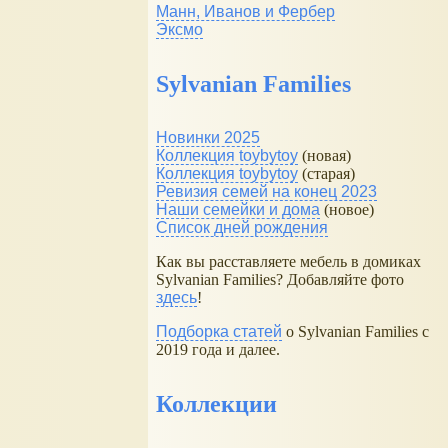
Манн, Иванов и Фербер
Эксмо
Sylvanian Families
Новинки 2025
Коллекция toybytoy
(новая)
Коллекция toybytoy
(старая)
Ревизия семей на конец 2023
Наши семейки и дома
(новое)
Список дней рождения
Как вы расставляете мебель в домиках
Sylvanian Families? Добавляйте фото
здесь
!
Подборка статей
о Sylvanian Families с
2019 года и далее.
Коллекции