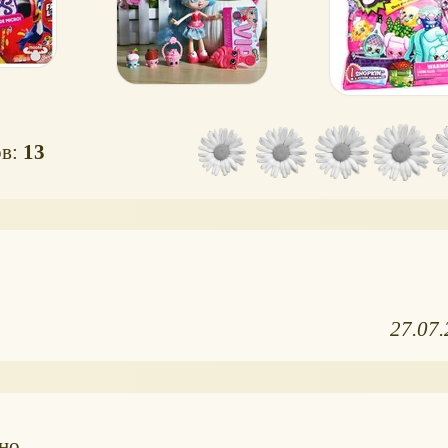
ов:
13
27.07
но