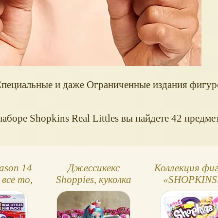
Специальные и даже Ограниченные издания фигуро
боре Shopkins Real Littles вы найдете 42 предме
ason 14
Джессикекс
Коллекция фи
: все то,
Shoppies, куколка
«SHOPKINS
бим, в
Шопкинс
серия в Рос
змере!