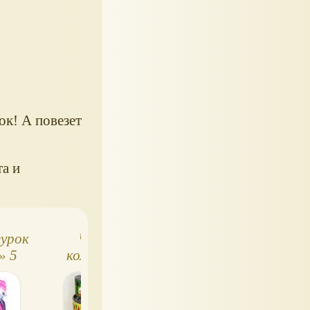
к! А повезет
та и
гурок
Что делает
Shopkins Серия 2
» 5
команду Fruit &
полный список 
сии
Veg Shopkins такой
именами
крутой?