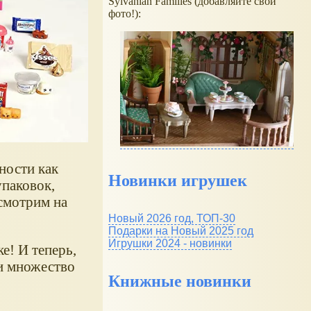
Sylvanian Families (добавляйте свои
фото!):
ности как
Новинки игрушек
упаковок,
смотрим на
Новый 2026 год, ТОП-30
Подарки на Новый 2025 год
Игрушки 2024 - новинки
е! И теперь,
и множество
Книжные новинки