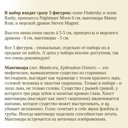
В набор входят сразу 5 фигурок:
пони Fluttershy и пони
Rarity, принцесса Nightmare Moon 6 см, мантикора Manny
Roar, и морской дракон Steven Magnet.
Высота мини-пони около 4.5-5 см, принцессы и морского
дракона - 6 см, мантикоры - 5 см.
Все 5 фигурок - уникальные, отдельно от набора их в
продаже не найти. А цена у набора вполне доступная, так
что очень рекомендую!
Мантикора
(лат.
Manticora, Epibouleus Oxisor
) — это
мифическое, вымышленное существо из старинных
бестиариев, выглядит как чудовище с телом красного льва,
головой человека и хвостом скорпиона. Только в наборе - и
лицо льва, не только голова. Существо с рыжей гривой, у
которого три ряда зубов и налитые кровью глаза. Хвост
мантикоры (выглядит как хвост скорпиона) заканчивается
шипами, которое существо может выстреливать, и яд
убивает мгновенно. Голос сочетает в себе звуки флейты и
трубы. Иногда мантикору наделяли способностью летать.
Мантикора встречается на античных изображениях.