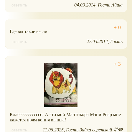
04.03.2014
Гость Айша
ответить
Где вы такое взяли
27.03.2014
Гость
ответить
Класссссссссссс! А это мой Мантикора Мэни Роар мне
кажется прям копия вышла!
11.06.2025
Гость Зайка серенький 🐰🩶
ответить