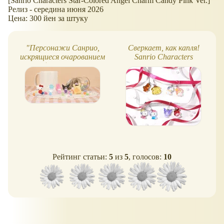
[Sanrio Characters Star-Colored Angel Charm Candy Pink Ver.]
Релиз - середина июня 2026
Цена: 300 йен за штуку
"Персонажи Санрио,
Сверкает, как капля!
искрящиеся очарованием
Sanrio Characters
Конпейто" - капсульная
Nakayoshi Drop Charm
серия
Рейтинг статьи:
5
из
5
, голосов:
10