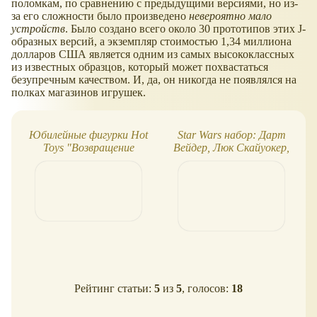
поломкам, по сравнению с предыдущими версиями, но из-
за его сложности было произведено
невероятно мало
устройств
. Было создано всего около 30 прототипов этих J-
образных версий, а экземпляр стоимостью 1,34 миллиона
долларов США является одним из самых высококлассных
из известных образцов, который может похвастаться
безупречным качеством. И, да, он никогда не появлялся на
полках магазинов игрушек.
Юбилейные фигурки Hot
Star Wars набор: Дарт
Toys "Возвращение
Вейдер, Люк Скайуокер,
джедая". Ностальгия!
Боба Фетт
Рейтинг статьи:
5
из
5
, голосов:
18