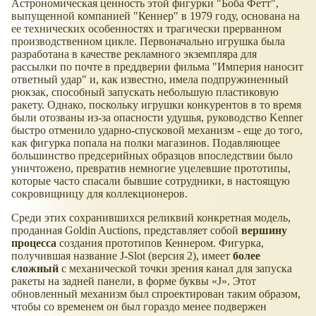
Астрономическая ценность этой фигурки "Боба Фетт",
выпущенной компанией "Кеннер" в 1979 году, основана на
ее технических особенностях и трагически прерванном
производственном цикле. Первоначально игрушка была
разработана в качестве рекламного экземпляра для
рассылки по почте в преддверии фильма "Империя наносит
ответный удар" и, как известно, имела подпружиненный
рюкзак, способный запускать небольшую пластиковую
ракету. Однако, поскольку игрушки конкурентов в то время
были отозваны из-за опасности удушья, руководство Kenner
быстро отменило ударно-спусковой механизм - еще до того,
как фигурка попала на полки магазинов. Подавляющее
большинство предсерийных образцов впоследствии было
уничтожено, превратив немногие уцелевшие прототипы,
которые часто спасали бывшие сотрудники, в настоящую
сокровищницу для коллекционеров.
Среди этих сохранившихся реликвий конкретная модель,
проданная Goldin Auctions, представляет собой
вершину
процесса
создания прототипов Кеннером. Фигурка,
получившая название J-Slot (версия 2), имеет
более
сложный
с механической точки зрения канал для запуска
ракеты на задней панели, в форме буквы
J
. Этот
обновленный механизм был спроектирован таким образом,
чтобы со временем он был гораздо менее подвержен