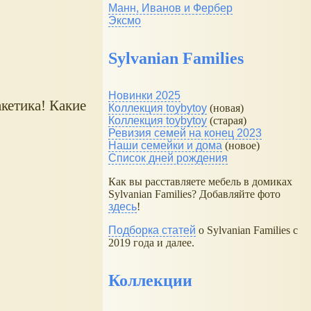
Манн, Иванов и Фербер
Эксмо
Sylvanian Families
Новинки 2025
кетика! Какие
Коллекция toybytoy
(новая)
Коллекция toybytoy
(старая)
Ревизия семей на конец 2023
Наши семейки и дома
(новое)
Список дней рождения
Как вы расставляете мебель в домиках
Sylvanian Families? Добавляйте фото
здесь
!
Подборка статей
о Sylvanian Families с
2019 года и далее.
Коллекции