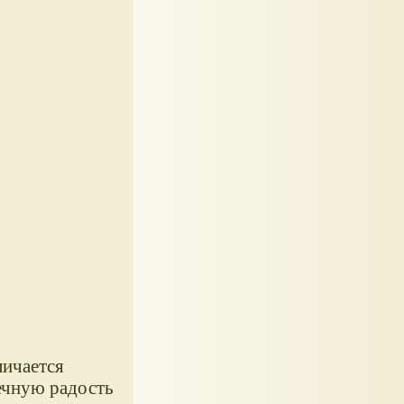
личается
ечную радость