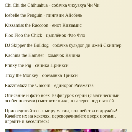
Chi Chi the Chihuahua - собачка чихуахуа Чи Чи
Icebelle the Penguin - пингвин Айсбель
Kizzamiss the Raccoon - енот Киззамис
Floo Floo the Chick - цыплёнок Фло Фло
DJ Skipper the Bulldog - собачка бульдог ди-джей Скиппер
Kachina the Hamster - хомячок Качина
Prinxy the Pig - свинка Принкси
Trixy the Monkey - обезьянка Трикси
Razzmatazz the Unicorn - единорог Раззматаз
Описание и фото всех 10 фигурок серии (с магическими
особенностями) смотрите ниже, в галерее под статьёй.
Присоединяйтесь к миру магии, волшебства и дружбы!
Качайте их на качелях, переворачивайте вверх ногами,
играйте и веселитесь!