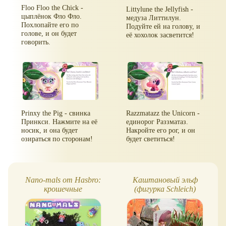
Floo Floo the Chick -
Littylune the Jellyfish -
цыплёнок Фло Фло.
медуза Литтилун.
Похлопайте его по
Подуйте ей на голову, и
голове, и он будет
её хохолок засветится!
говорить.
Prinxy the Pig - свинка
Razzmatazz the Unicorn -
Принкси. Нажмите на её
единорог Раззматаз.
носик, и она будет
Накройте его рог, и он
озираться по сторонам!
будет светиться!
Nano-mals от Hasbro:
Каштановый эльф
крошечные
(фигурка Schleich)
интерактивные друзья-
фиджеты