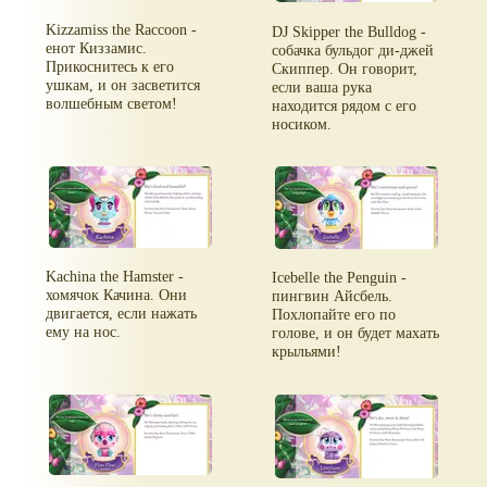
Kizzamiss the Raccoon -
DJ Skipper the Bulldog -
енот Киззамис.
собачка бульдог ди-джей
Прикоснитесь к его
Скиппер. Он говорит,
ушкам, и он засветится
если ваша рука
волшебным светом!
находится рядом с его
носиком.
Kachina the Hamster -
Icebelle the Penguin -
хомячок Качина. Они
пингвин Айсбель.
двигается, если нажать
Похлопайте его по
ему на нос.
голове, и он будет махать
крыльями!