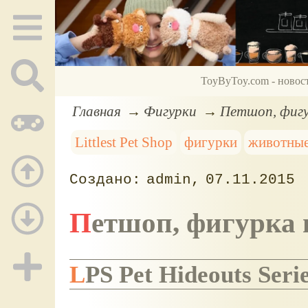
ToyByToy.com - новос
Главная
Фигурки
Петшоп, фигур
Littlest Pet Shop
фигурки
животны
admin
07.11.2015
Петшоп, фигурка 
LPS Pet Hideouts Seri