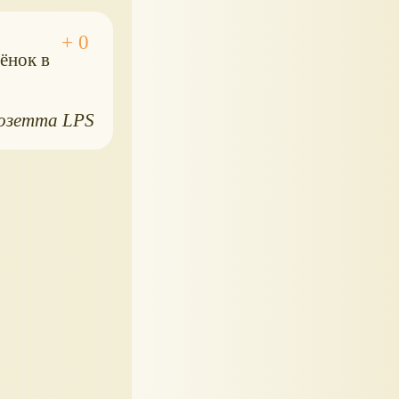
нёнок в
озетта LPS