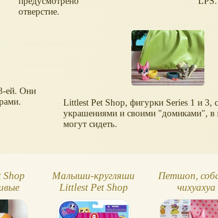
предусмотрено
LPS.
отверстие.
3-ей. Они
рами.
Littlest Pet Shop, фигурки Series 1 и 3, 
украшениями и своими "домиками", в
могут сидеть.
et Shop
Малыши-кругляши
Петшоп, соб
ивые
Littlest Pet Shop
чихуахуа
 набор