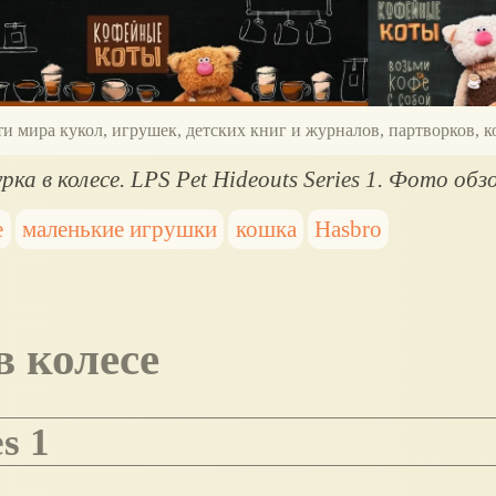
ти мира кукол, игрушек, детских книг и журналов, партворков,
ка в колесе. LPS Pet Hideouts Series 1. Фото обз
е
маленькие игрушки
кошка
Hasbro
в колесе
es 1