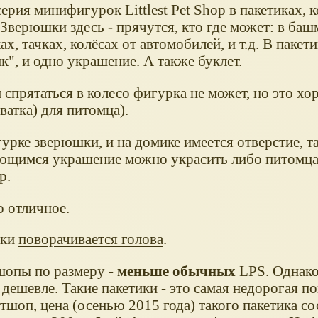
ерия минифигурок Littlest Pet Shop в пакетиках, 
Зверюшки здесь - прячутся, кто где может: в баш
х, тачках, колёсах от автомобилей, и т.д. В пакети
к", и одно украшение. А также буклет.
спрятаться в колесо фигурка не может, но это хо
ватка) для питомца).
урке зверюшки, и на домике имеется отверстие, т
ющимся украшение можно украсить либо питомца,
р.
о отличное.
рки
поворачивается голова
.
шопы по размеру -
меньше обычных
LPS. Однако
дешевле. Такие пакетики - это самая недорогая по
тшоп, цена (осенью 2015 года) такого пакетика со