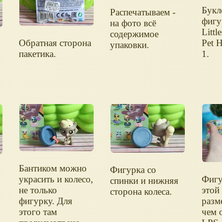
Букле
Распечатываем -
фигу
на фото всё
Littl
содержимое
Обратная сторона
Pet H
упаковки.
пакетика.
1.
Бантиком можно
Фигурка со
украсить и колесо,
Фигу
спинки и нижняя
не только
этой
сторона колеса.
фигурку. Для
разм
этого там
чем 