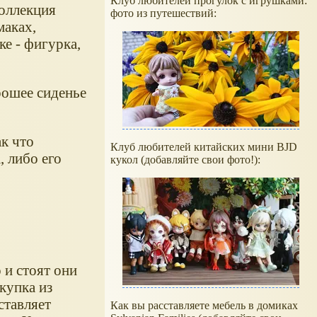
Клуб любителей прогулок с игрушками:
коллекция
фото из путешествий:
маках,
ке - фигурка,
рошее сиденье
ак что
Клуб любителей китайских мини BJD
 либо его
кукол (добавляйте свои фото!):
 и стоят они
купка из
ставляет
Как вы расставляете мебель в домиках