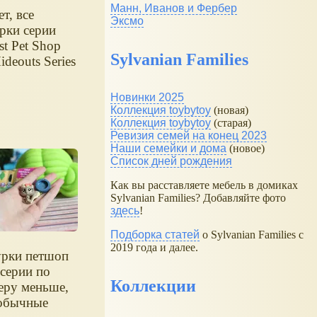
Манн, Иванов и Фербер
т, все
Эксмо
рки серии
est Pet Shop
Sylvanian Families
ideouts Series
Новинки 2025
Коллекция toybytoy
(новая)
Коллекция toybytoy
(старая)
Ревизия семей на конец 2023
Наши семейки и дома
(новое)
Список дней рождения
Как вы расставляете мебель в домиках
Sylvanian Families? Добавляйте фото
здесь
!
Подборка статей
о Sylvanian Families с
2019 года и далее.
рки петшоп
 серии по
Коллекции
еру меньше,
обычные