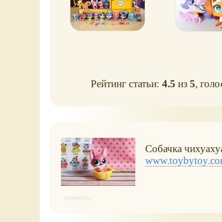
Рейтинг статьи:
4.5
из
5
, гол
Собачка чихуаху
www.toybytoy.co
ответить