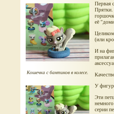
Первая с
Прятки. 
горшочка
её "доми
Целиком 
(или кро
И на фиг
прилага
аксессуа
Кошечка с бантиков в колесе.
Качеств
У фигу
Эти пет
немного 
серии пе