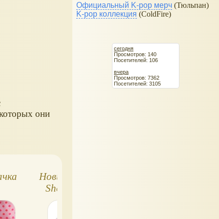
Официальный K-pop мерч
(Тюльпан)
K-pop коллекция
(ColdFire)
сегодня
Просмотров: 140
Посетителей: 106
вчера
Просмотров: 7362
Посетителей: 3105
с
 которых они
ачка
Новинки Littlest Pet
Пет Шоп ходяч
Shop, лето 2012
зверюшки