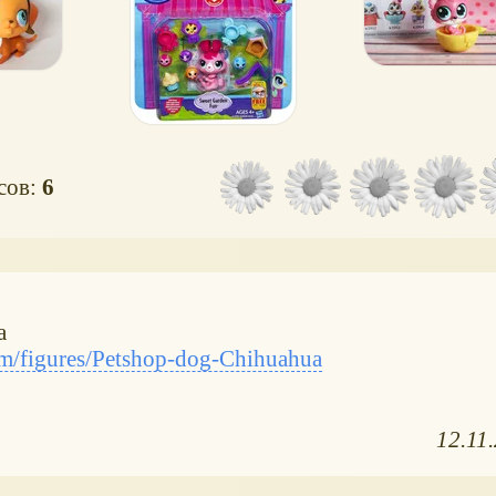
осов:
6
а
m/figures/Petshop-dog-Chihuahua
12.11