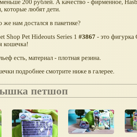
 меньше 200 рублей. А качество - фирменное, Has
, которые любят дети.
о же нам достался в пакетике?
 Pet Shop Pet Hideouts Series 1
#3867
- это фигурка 
я кошечка!
льеф есть, материал - плотная резина.
ечки подробнее смотрите ниже в галерее.
лышка петшоп