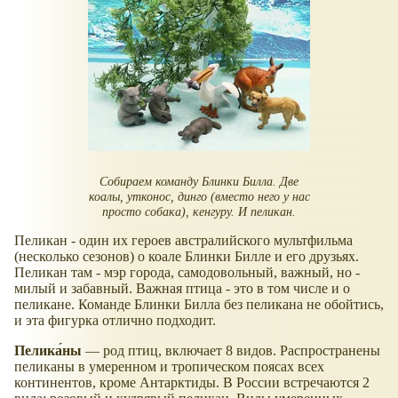
Собираем команду Блинки Билла. Две
коалы, утконос, динго (вместо него у нас
просто собака), кенгуру. И пеликан.
Пеликан - один их героев австралийского мультфильма
(несколько сезонов) о коале Блинки Билле и его друзьях.
Пеликан там - мэр города, самодовольный, важный, но -
милый и забавный. Важная птица - это в том числе и о
пеликане. Команде Блинки Билла без пеликана не обойтись,
и эта фигурка отлично подходит.
Пелика́ны
— род птиц, включает 8 видов. Распространены
пеликаны в умеренном и тропическом поясах всех
континентов, кроме Антарктиды. В России встречаются 2