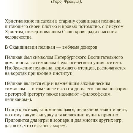
(Papo, Франция).
Христианские писатели в старину сравнивали пеликана,
питающего своей плотью и кровью потомство, с Иисусом
Христом, пожертвовавшим Свою кровь ради спасения
человечества.
В Скандинавии пеликан — эмблема доноров.
Пеликан был символом Петербургского Воспитательного
дома и остался символом Педагогического университета.
Изображение пеликана, кормящего птенцов, располагается
на воротах при входе в институт.
Пеликан является ещё и важнейшим алхимическим
символом — в том числе из-за сходства его клюва по форме
с ретортой (реторту также называют
философским
пеликаном
).
Птица красивая, запоминающаяся, пеликанов знают и дети,
поэтому такую фигурку для коллекции купить приятно.
Пригодится для игры в зоопарк и для многих других игр;
для всех, что связаны с морем.