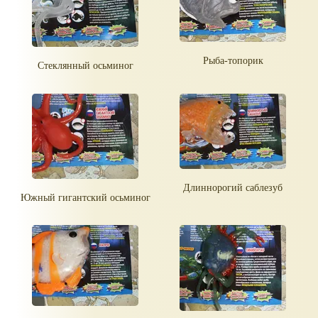
Рыба-топорик
Стеклянный осьминог
Длиннорогий саблезуб
Южный гигантский осьминог