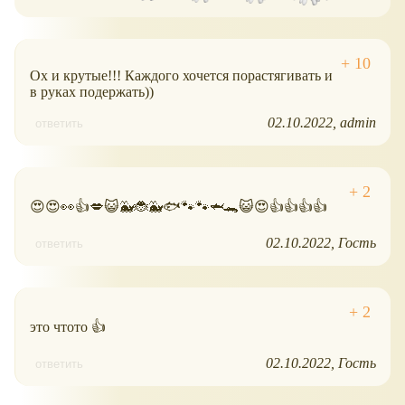
Ох и крутые!!! Каждого хочется порастягивать и
в руках подержать))
02.10.2022
admin
ответить
😍😍👀👍💋😺🐳🐞🐳🐟🐾🐾🦈🐊😺😍👍👍👍👍
02.10.2022
Гость
ответить
это чтото 👍
02.10.2022
Гость
ответить