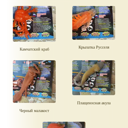
Крылатка Русселя
Камчатский краб
Плащеносная акула
Черный малакост