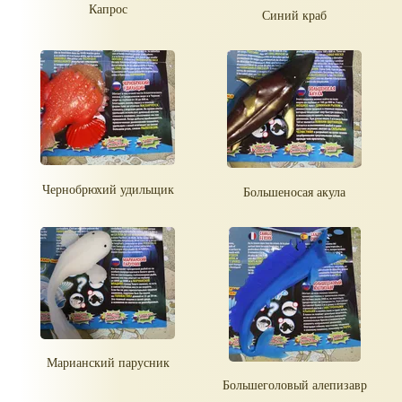
Капрос
Синий краб
Чернобрюхий удильщик
Большеносая акула
Марианский парусник
Большеголовый алепизавр