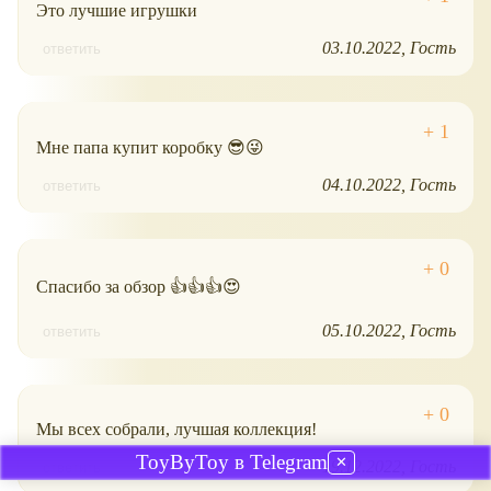
Это лучшие игрушки
03.10.2022
Гость
ответить
Мне папа купит коробку 😎😜
04.10.2022
Гость
ответить
Спасибо за обзор 👍👍👍😍
05.10.2022
Гость
ответить
Мы всех собрали, лучшая коллекция!
ToyByToy в Telegram
✕
19.12.2022
Гость
ответить