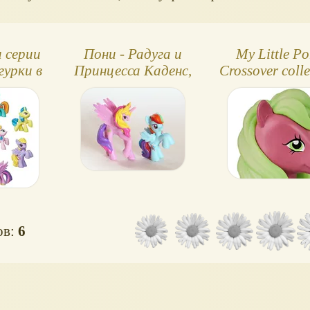
 серии
Пони - Радуга и
My Little P
гурки в
Принцесса Каденс,
Crossover colle
ках
фигурки
2020
ов:
6