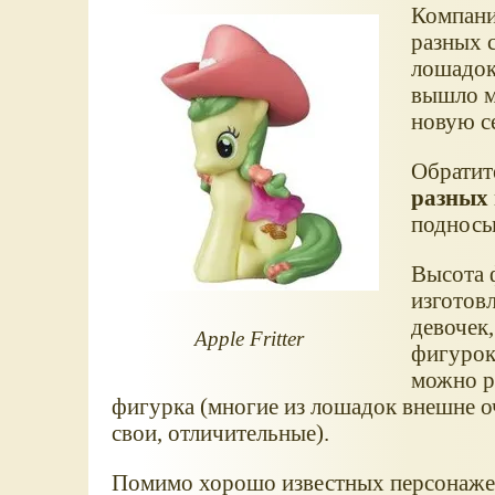
Компани
разных 
лошадок 
вышло м
новую с
Обратит
разных 
подносы
Высота ф
изготов
девочек
Apple Fritter
фигурок 
можно р
фигурка (многие из лошадок внешне оч
свои, отличительные).
Помимо хорошо известных персонажей,