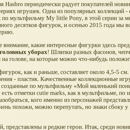
я Hasbro периодически радует покупателей новин
сериях игрушек. Одна из популярных коллекций -
по мультфильму My little Pony, в этой серии за м
ного десятков фигурок, и осенью 2015 года мы в
ерию.
е внимание, какие интересные фигурки здесь пред
головных уборах
! Шляпки разных фасонов, чепч
 на голове, на которые можно что-нибудь положи
игурок, как и раньше, составляет около 4,5-5 см
ления - пластик. Качественные коллекционные игр
, созданные по мультфильму
Мой маленький пон
есть отметки cutie marks, как в мультфильме, по 
азобраться, кого именно из персонажей представл
ень похожи, можно перепутать, но знаки сбоку у
 представлены и редкие герои. Итак, среди новин