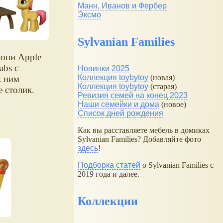
Манн, Иванов и Фербер
Эксмо
Sylvanian Families
пони Apple
abs с
Новинки 2025
Коллекция toybytoy
(новая)
к ним
Коллекция toybytoy
(старая)
е столик.
Ревизия семей на конец 2023
Наши семейки и дома
(новое)
Список дней рождения
Как вы расставляете мебель в домиках
Sylvanian Families? Добавляйте фото
здесь
!
Подборка статей
о Sylvanian Families с
2019 года и далее.
Коллекции