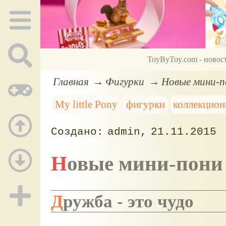
ToyByToy.com - новос
Главная
Фигурки
Новые мини-по
My little Pony
фигурки
коллекцио
admin
21.11.2015
Новые мини-пони 
Дружба - это чудо