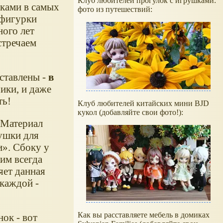
Клуб любителей прогулок с игрушками:
ками в самых
фото из путешествий:
 фигурки
ного лет
стречаем
ставлены -
в
ики, и даже
ть!
Клуб любителей китайских мини BJD
кукол (добавляйте свои фото!):
. Материал
ушки для
и
. Сбоку у
ним всегда
яет данная
 каждой -
Как вы расставляете мебель в домиках
ок - вот