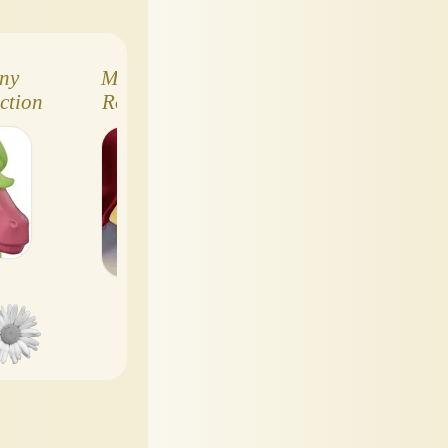
ony
My little Pony -
Набор мини-пон
ction
Roseluck (пони
Элементы
Розочка)
Гармонии (Elemen
of Harmony)