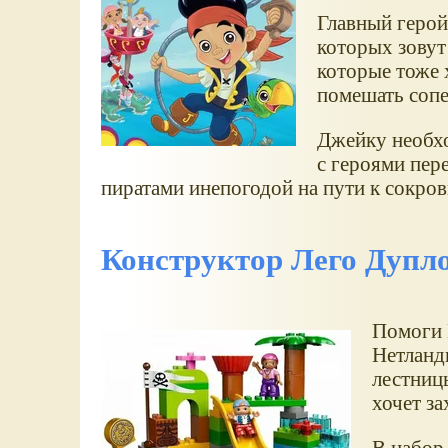
Главный герой
которых зовут
которые тоже 
помешать сопе
Джейку необхо
с героями пер
пиратами инепогодой на пути к сокро
Конструктор Лего Дупл
Помоги 
Нетланди
лестницы
хочет за
В набор