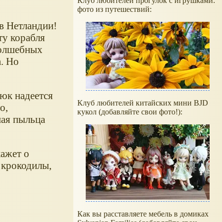
Клуб любителей прогулок с игрушками:
фото из путешествий:
ов Нетландии!
ту корабля
волшебных
. Но
юк надеется
Клуб любителей китайских мини BJD
о,
кукол (добавляйте свои фото!):
ная пыльца
ажет о
 крокодилы,
Как вы расставляете мебель в домиках