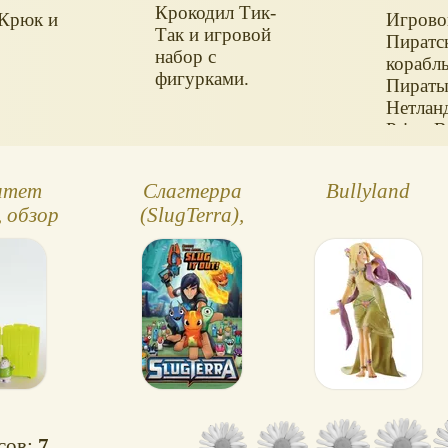
Крокодил Тик-
 Крюк и
Игрово
Так и игровой
Пиратс
набор с
корабль
фигурками.
Пират
Нетланд
Price. 
входит
корабль
итет
Слагтерра
Bullyland
звукам
 обзор
(SlugTerra),
музыкой
ек
игрушки
со стр
пушкой
выпры
крокод
мальчи
Джейк 
Скалли,
к пушк
корабля
см.
осов:
7