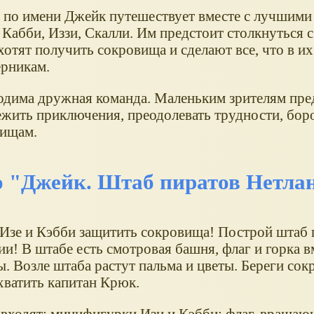
 по имени Джейк путешествует вместе с лучшими
 Кабби, Иззи, Скалли. Им предстоит столкнуться с
хотят получить сокровища и сделают все, что в их
рникам.
дима дружная команда. Маленьким зрителям пре
ежить приключения, преодолевать трудности, боро
вищам.
о "Джейк. Штаб пиратов Нетла
Изе и Кэбби защитить сокровища! Построй штаб 
и! В штабе есть смотровая башня, флаг и горка в
. Возле штаба растут пальма и цветы. Береги сок
хватить капитан Крюк.
 входят: минифигурки Изи и Кэбби; флаг, вращаю