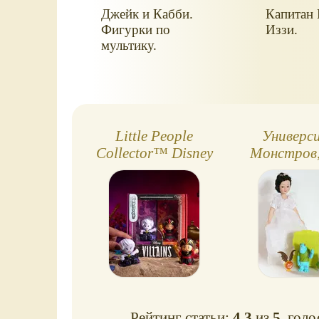
Джейк и Кабби.
Капитан
Фигурки по
Иззи.
мультику.
Little People
Универс
Collector™ Disney
Монстров,
Villains: Ursula &
игруш
Jafar. Спецвыпуск
Рейтинг статьи:
4.3
из
5
, гол