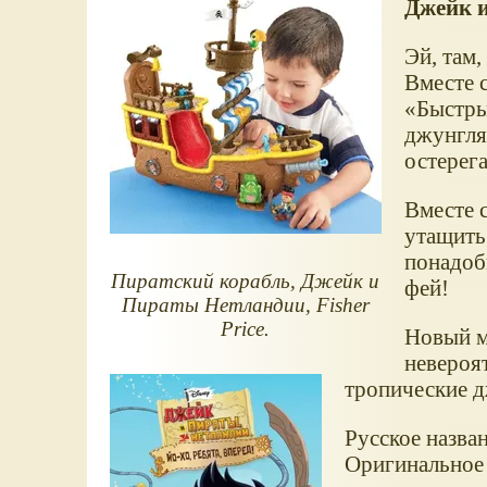
Джейк 
Эй, там,
Вместе 
Быстр
джунгля
остерег
Вместе 
утащить
понадоб
Пиратский корабль, Джейк и
фей!
Пираты Нетландии, Fisher
Price.
Новый м
невероя
тропические д
Русское назва
Оригинальное н