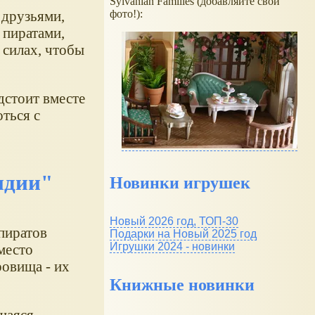
Sylvanian Families (добавляйте свои
фото!):
 друзьями,
 пиратами,
 силах, чтобы
дстоит вместе
ться с
ндии"
Новинки игрушек
Новый 2026 год, ТОП-30
пиратов
Подарки на Новый 2025 год
Игрушки 2024 - новинки
место
ровища - их
Книжные новинки
щаяся