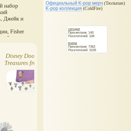
Официальный K-pop мерч
(Тюльпан)
й набор
K-pop коллекция
(ColdFire)
кий
, Джейк и
ы
сегодня
ии, Fisher
Просмотров: 140
Посетителей: 106
В набор
вчера
 пиратский
Просмотров: 7362
 со
Посетителей: 3105
Disney Doorables
Коллекция фигурок
и и
Treasures from The
Король Лев от
, а также
Vault Collection
Bullyland: Симба и
к
еляющей
Peek:
не только
 и
гивающим
минифигурки!
илом,
к-пират
и попугай
 3 заряда
е. Длина
 около 42