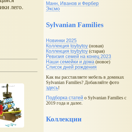
Манн, Иванов и Фербер
ики лего.
Эксмо
Sylvanian Families
Новинки 2025
Коллекция toybytoy
(новая)
Коллекция toybytoy
(старая)
Ревизия семей на конец 2023
Наши семейки и дома
(новое)
Список дней рождения
Как вы расставляете мебель в домиках
Sylvanian Families? Добавляйте фото
здесь
!
Подборка статей
о Sylvanian Families с
2019 года и далее.
Коллекции