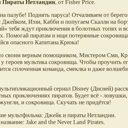
и Пираты Нетландии
, от Fisher Price.
 на палубе! Поднять паруса! Отчаливаем от берег
с Джейком, Иззи, Кабби и попугаем Скалли на бор
ый
тебя ждут приключения в болотных топях и 
х. Помогай пиратам и ищи потерянные сокровища
айся опасного Капитана Крюка!
со своим верным помощником, Мистером Сми, Кр
 у героев мультика сокровища. Чтобы проучить ег
ится сплоченная команда, смеклка и даже волшеб
ультипликационный сериал Disney (Дисней) расск
тных приключениях пиратов. Будет всё - ловушки,
жунгли, и сокровища. Скучать не придётся!
ние мультфильма: Джейк и пираты Нетландии.
азвание: Jake and the Never Land Pirates.