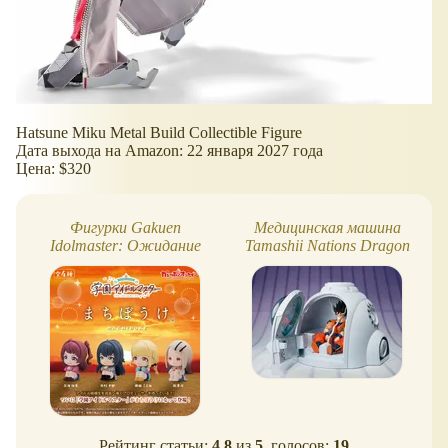
Hatsune Miku Metal Build Collectible Figure
Дата выхода на Amazon: 22 января 2027 года
Цена: $320
Фигурки Gakuen
Медицинская машина
Idolmaster: Ожидание
Tamashii Nations Dragon
Ball Z от S.H.Figuarts
Рейтинг статьи:
4.8
из
5
, голосов:
19